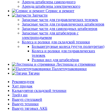
Аренда штабелера самоходного
Аренда штабелера электрического
Сервис и ремонт
Запчасти
Запасные части для гидравлических тележек
Запасные части для гидравлических штабелеров
Запасные части для самоходных штабелеров
Запасные части для штабелеров с
электроподъемом
Колеса и ролики для складской техники
Большегрузные колеса (чугун полиуретан)
Колеса и ролики для гидравлических
тележек
Ролики вил для штабелёров
Лестницы и стремянки
Паллетоупаковщики
Тягачи
Рекомендуем
Хит продаж
Калькулятор складской техники
Трейд ин
Выкуп стеллажей
Выкуп техники
Выкуп тяговых АКБ