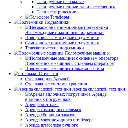
Тали ручные рычажные
Тали ручные цепные, тали шестеренные
Тали электрические
Тельферы
Подъемники
Несамоходные ножничные подъемники
Поводковые самоходные подъемники
Самоходные ножничные подъемники
Телескопические подъемники
Поломоечные машины
Поломоечные машины с сиденьем оператора
Поломоечные машины толкаемого типа
Стеллажи
Стеллажи для бутылей
Стеллажные системы хранения
Аренда складской техники
Аренда
вилочных погрузчиков
Аренда ричтрака
Аренда самоходных тележек
Аренда сборщика заказов
Аренда узкопроходного штабелёра
Аренда штабелера ручного