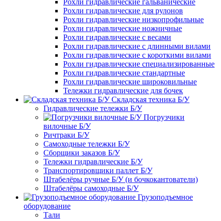
Рохли гидравлические гальванические
Рохли гидравлические для рулонов
Рохли гидравлические низкопрофильные
Рохли гидравлические ножничные
Рохли гидравлические с весами
Рохли гидравлические с длинными вилами
Рохли гидравлические с короткими вилами
Рохли гидравлические специализированные
Рохли гидравлические стандартные
Рохли гидравлические широковильные
Тележки гидравлические для бочек
Складская техника Б/У
Гидравлические тележки Б/У
Погрузчики
вилочные Б/У
Ричтраки Б/У
Самоходные тележки Б/У
Сборщики заказов Б/У
Тележки гидравлические Б/У
Транспортировщики паллет Б/У
Штабелёры ручные Б/У (и бочкокантователи)
Штабелёры самоходные Б/У
Грузоподъемное
оборудование
Тали