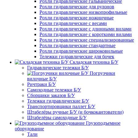
Рохли гидравлические гальванические
Рохли гидравлические для рулонов
Рохли гидравлические низкопрофильные
Рохли гидравлические ножничные
Рохли гидравлические с весами
Рохли гидравлические с длинными вилами
Рохли гидравлические с короткими вилами
Рохли гидравлические специализированные
Рохли гидравлические стандартные
Рохли гидравлические широковильные
Тележки гидравлические для бочек
Складская техника Б/У
Гидравлические тележки Б/У
Погрузчики
вилочные Б/У
Ричтраки Б/У
Самоходные тележки Б/У
Сборщики заказов Б/У
Тележки гидравлические Б/У
Транспортировщики паллет Б/У
Штабелёры ручные Б/У (и бочкокантователи)
Штабелёры самоходные Б/У
Грузоподъемное
оборудование
Тали