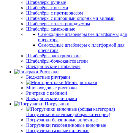
Штабелёры ручные
Штабелёры с весами
Штабелёры с противовесом
Штабелёры с широкими опорными вилами
Штабелеры с электроподъемом
Штабелёры самоходные
Самоходные штабелёры без платформы для
оператора
Самоходные штабелёры с платформой для
оператора
Штабелёры электрические
Штабелёры-бочкокантователи
Электрические штабелеры
Ричтраки
Бюджетные ричтраки
Мини-ричтраки
Многоходовые ричтраки
Ричтраки с кабиной
Электрические ричтраки
Погрузчики
Погрузчики вилочные (общая категория)
Погрузчики бензиновые вилочные
Погрузчики газобензиновые вилочные
Погрузчики газовые вилочные