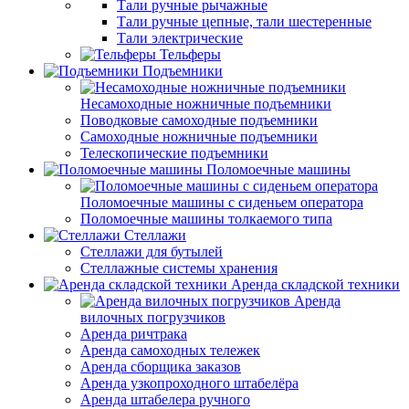
Тали ручные рычажные
Тали ручные цепные, тали шестеренные
Тали электрические
Тельферы
Подъемники
Несамоходные ножничные подъемники
Поводковые самоходные подъемники
Самоходные ножничные подъемники
Телескопические подъемники
Поломоечные машины
Поломоечные машины с сиденьем оператора
Поломоечные машины толкаемого типа
Стеллажи
Стеллажи для бутылей
Стеллажные системы хранения
Аренда складской техники
Аренда
вилочных погрузчиков
Аренда ричтрака
Аренда самоходных тележек
Аренда сборщика заказов
Аренда узкопроходного штабелёра
Аренда штабелера ручного