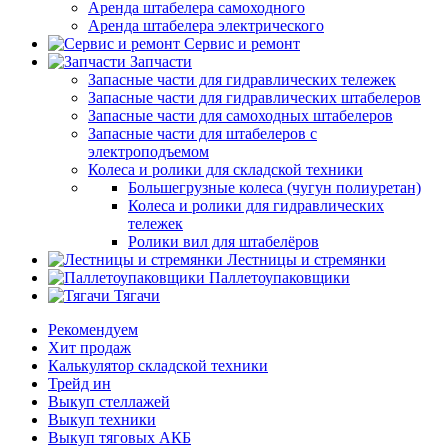
Аренда штабелера самоходного
Аренда штабелера электрического
Сервис и ремонт
Запчасти
Запасные части для гидравлических тележек
Запасные части для гидравлических штабелеров
Запасные части для самоходных штабелеров
Запасные части для штабелеров с
электроподъемом
Колеса и ролики для складской техники
Большегрузные колеса (чугун полиуретан)
Колеса и ролики для гидравлических
тележек
Ролики вил для штабелёров
Лестницы и стремянки
Паллетоупаковщики
Тягачи
Рекомендуем
Хит продаж
Калькулятор складской техники
Трейд ин
Выкуп стеллажей
Выкуп техники
Выкуп тяговых АКБ