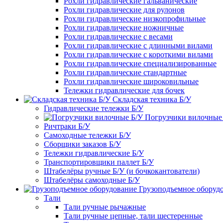
Рохли гидравлические гальванические
Рохли гидравлические для рулонов
Рохли гидравлические низкопрофильные
Рохли гидравлические ножничные
Рохли гидравлические с весами
Рохли гидравлические с длинными вилами
Рохли гидравлические с короткими вилами
Рохли гидравлические специализированные
Рохли гидравлические стандартные
Рохли гидравлические широковильные
Тележки гидравлические для бочек
Складская техника Б/У
Гидравлические тележки Б/У
Погрузчики вилочные
Ричтраки Б/У
Самоходные тележки Б/У
Сборщики заказов Б/У
Тележки гидравлические Б/У
Транспортировщики паллет Б/У
Штабелёры ручные Б/У (и бочкокантователи)
Штабелёры самоходные Б/У
Грузоподъемное оборуд
Тали
Тали ручные рычажные
Тали ручные цепные, тали шестеренные