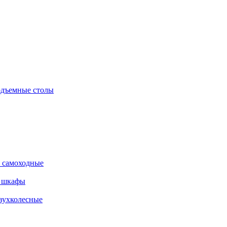
дъемные столы
 самоходные
е шкафы
вухколесные