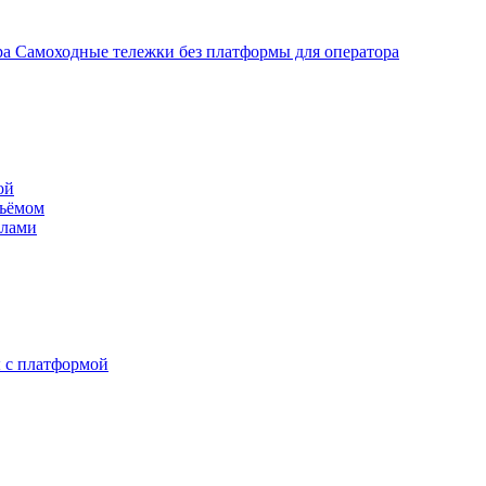
Самоходные тележки без платформы для оператора
ой
дъёмом
илами
 с платформой