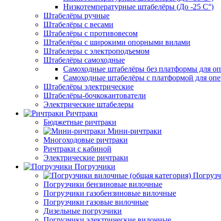
Низкотемпературные штабелёры (До -25 C°)
Штабелёры ручные
Штабелёры с весами
Штабелёры с противовесом
Штабелёры с широкими опорными вилами
Штабелеры с электроподъемом
Штабелёры самоходные
Самоходные штабелёры без платформы для оп
Самоходные штабелёры с платформой для опе
Штабелёры электрические
Штабелёры-бочкокантователи
Электрические штабелеры
Ричтраки
Бюджетные ричтраки
Мини-ричтраки
Многоходовые ричтраки
Ричтраки с кабиной
Электрические ричтраки
Погрузчики
Погрузч
Погрузчики бензиновые вилочные
Погрузчики газобензиновые вилочные
Погрузчики газовые вилочные
Дизельные погрузчики
Погрузчики электрические вилочные