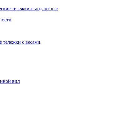
еские тележки стандартные
ности
е тележки с весами
риной вил