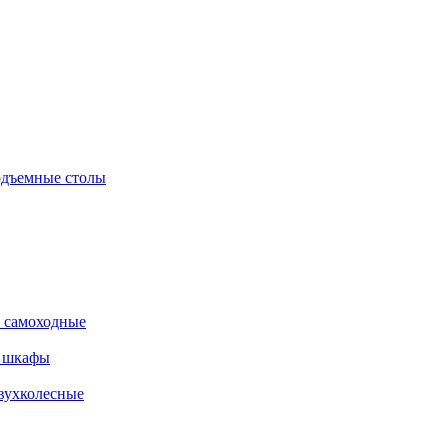
дъемные столы
 самоходные
е шкафы
вухколесные