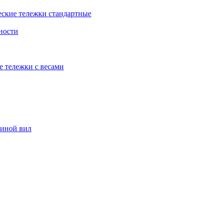
еские тележки стандартные
ности
е тележки с весами
риной вил