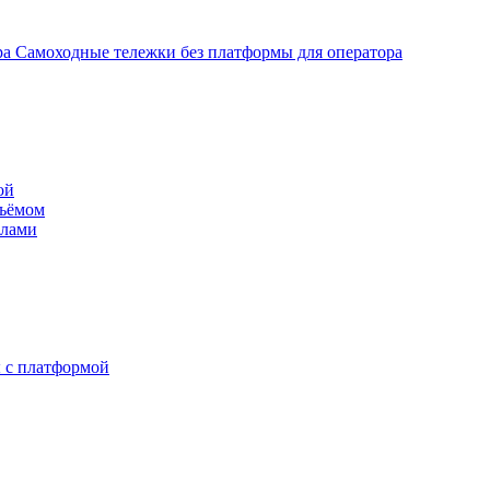
Самоходные тележки без платформы для оператора
ой
дъёмом
илами
 с платформой