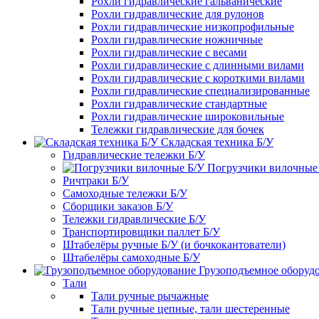
Рохли гидравлические гальванические
Рохли гидравлические для рулонов
Рохли гидравлические низкопрофильные
Рохли гидравлические ножничные
Рохли гидравлические с весами
Рохли гидравлические с длинными вилами
Рохли гидравлические с короткими вилами
Рохли гидравлические специализированные
Рохли гидравлические стандартные
Рохли гидравлические широковильные
Тележки гидравлические для бочек
Складская техника Б/У
Гидравлические тележки Б/У
Погрузчики вилочные
Ричтраки Б/У
Самоходные тележки Б/У
Сборщики заказов Б/У
Тележки гидравлические Б/У
Транспортировщики паллет Б/У
Штабелёры ручные Б/У (и бочкокантователи)
Штабелёры самоходные Б/У
Грузоподъемное оборуд
Тали
Тали ручные рычажные
Тали ручные цепные, тали шестеренные