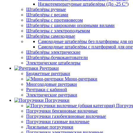
Низкотемпературные штабелёры (До -25 C°)
Штабелёры ручные
Штабелёры с весами
Штабелёры с противовесом
Штабелёры с широкими опорными вилами
Штабелеры с электроподъемом
Штабелёры самоходные
Самоходные штабелёры без платформы для оп
Самоходные штабелёры с платформой для опе
Штабелёры электрические
Штабелёры-бочкокантователи
Электрические штабелеры
Ричтраки
Бюджетные ричтраки
Мини-ричтраки
Многоходовые ричтраки
Ричтраки с кабиной
Электрические ричтраки
Погрузчики
Погрузч
Погрузчики бензиновые вилочные
Погрузчики газобензиновые вилочные
Погрузчики газовые вилочные
Дизельные погрузчики
Погрузчики электрические вилочные