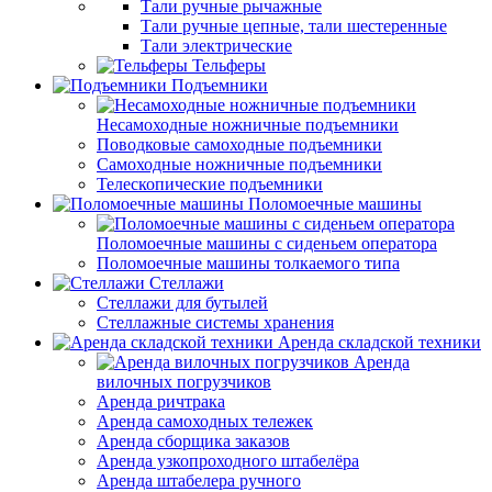
Тали ручные рычажные
Тали ручные цепные, тали шестеренные
Тали электрические
Тельферы
Подъемники
Несамоходные ножничные подъемники
Поводковые самоходные подъемники
Самоходные ножничные подъемники
Телескопические подъемники
Поломоечные машины
Поломоечные машины с сиденьем оператора
Поломоечные машины толкаемого типа
Стеллажи
Стеллажи для бутылей
Стеллажные системы хранения
Аренда складской техники
Аренда
вилочных погрузчиков
Аренда ричтрака
Аренда самоходных тележек
Аренда сборщика заказов
Аренда узкопроходного штабелёра
Аренда штабелера ручного