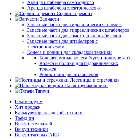
Аренда штабелера самоходного
Аренда штабелера электрического
Сервис и ремонт
Запчасти
Запасные части для гидравлических тележек
Запасные части для гидравлических штабелеров
Запасные части для самоходных штабелеров
Запасные части для штабелеров с
электроподъемом
Колеса и ролики для складской техники
Большегрузные колеса (чугун полиуретан)
Колеса и ролики для гидравлических
тележек
Ролики вил для штабелёров
Лестницы и стремянки
Паллетоупаковщики
Тягачи
Рекомендуем
Хит продаж
Калькулятор складской техники
Трейд ин
Выкуп стеллажей
Выкуп техники
Выкуп тяговых АКБ