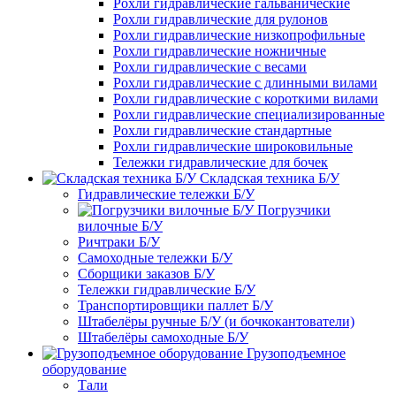
Рохли гидравлические гальванические
Рохли гидравлические для рулонов
Рохли гидравлические низкопрофильные
Рохли гидравлические ножничные
Рохли гидравлические с весами
Рохли гидравлические с длинными вилами
Рохли гидравлические с короткими вилами
Рохли гидравлические специализированные
Рохли гидравлические стандартные
Рохли гидравлические широковильные
Тележки гидравлические для бочек
Складская техника Б/У
Гидравлические тележки Б/У
Погрузчики
вилочные Б/У
Ричтраки Б/У
Самоходные тележки Б/У
Сборщики заказов Б/У
Тележки гидравлические Б/У
Транспортировщики паллет Б/У
Штабелёры ручные Б/У (и бочкокантователи)
Штабелёры самоходные Б/У
Грузоподъемное
оборудование
Тали