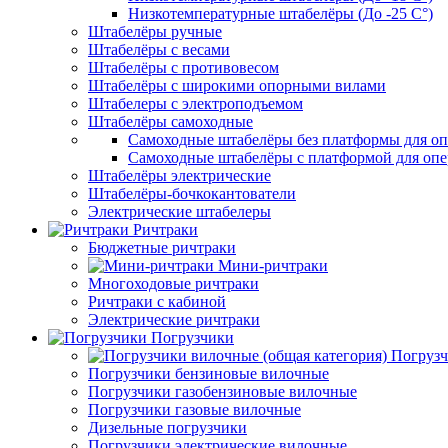
Низкотемпературные штабелёры (До -25 C°)
Штабелёры ручные
Штабелёры с весами
Штабелёры с противовесом
Штабелёры с широкими опорными вилами
Штабелеры с электроподъемом
Штабелёры самоходные
Самоходные штабелёры без платформы для оп
Самоходные штабелёры с платформой для опе
Штабелёры электрические
Штабелёры-бочкокантователи
Электрические штабелеры
Ричтраки
Бюджетные ричтраки
Мини-ричтраки
Многоходовые ричтраки
Ричтраки с кабиной
Электрические ричтраки
Погрузчики
Погрузч
Погрузчики бензиновые вилочные
Погрузчики газобензиновые вилочные
Погрузчики газовые вилочные
Дизельные погрузчики
Погрузчики электрические вилочные