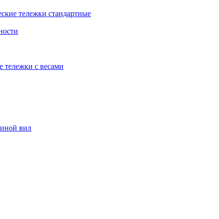
еские тележки стандартные
ности
е тележки с весами
риной вил