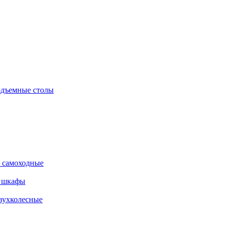
дъемные столы
 самоходные
е шкафы
вухколесные