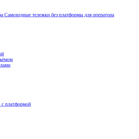
Самоходные тележки без платформы для оператора
ой
дъёмом
илами
 с платформой