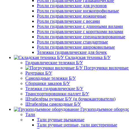
Рохли гидравлические гальванические
Рохли гидравлические для рулонов
Рохли гидравлические низкопрофильные
Рохли гидравлические ножничные
Рохли гидравлические с весами
Рохли гидравлические с длинными вилами
Рохли гидравлические с короткими вилами
Рохли гидравлические специализированные
Рохли гидравлические стандартные
Рохли гидравлические широковильные
Тележки гидравлические для бочек
Складская техника Б/У
Гидравлические тележки Б/У
Погрузчики вилочные
Ричтраки Б/У
Самоходные тележки Б/У
Сборщики заказов Б/У
Тележки гидравлические Б/У
Транспортировщики паллет Б/У
Штабелёры ручные Б/У (и бочкокантователи)
Штабелёры самоходные Б/У
Грузоподъемное оборуд
Тали
Тали ручные рычажные
Тали ручные цепные, тали шестеренные