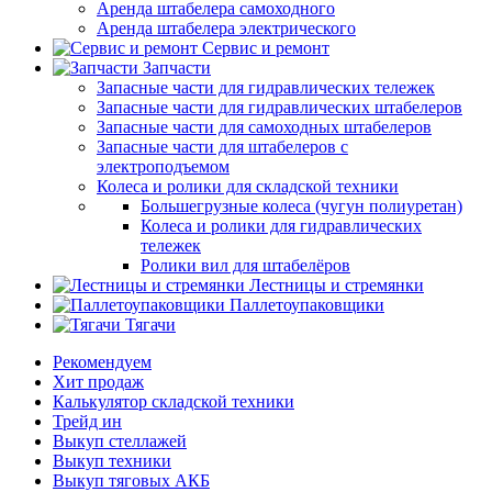
Аренда штабелера самоходного
Аренда штабелера электрического
Сервис и ремонт
Запчасти
Запасные части для гидравлических тележек
Запасные части для гидравлических штабелеров
Запасные части для самоходных штабелеров
Запасные части для штабелеров с
электроподъемом
Колеса и ролики для складской техники
Большегрузные колеса (чугун полиуретан)
Колеса и ролики для гидравлических
тележек
Ролики вил для штабелёров
Лестницы и стремянки
Паллетоупаковщики
Тягачи
Рекомендуем
Хит продаж
Калькулятор складской техники
Трейд ин
Выкуп стеллажей
Выкуп техники
Выкуп тяговых АКБ