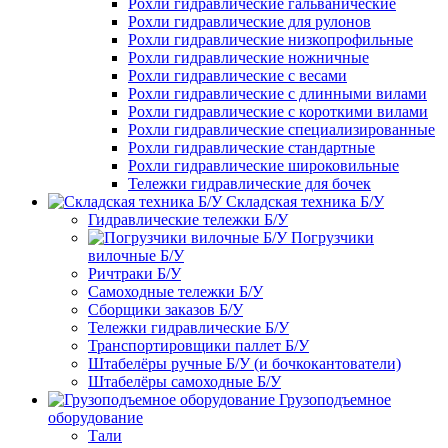
Рохли гидравлические гальванические
Рохли гидравлические для рулонов
Рохли гидравлические низкопрофильные
Рохли гидравлические ножничные
Рохли гидравлические с весами
Рохли гидравлические с длинными вилами
Рохли гидравлические с короткими вилами
Рохли гидравлические специализированные
Рохли гидравлические стандартные
Рохли гидравлические широковильные
Тележки гидравлические для бочек
Складская техника Б/У
Гидравлические тележки Б/У
Погрузчики
вилочные Б/У
Ричтраки Б/У
Самоходные тележки Б/У
Сборщики заказов Б/У
Тележки гидравлические Б/У
Транспортировщики паллет Б/У
Штабелёры ручные Б/У (и бочкокантователи)
Штабелёры самоходные Б/У
Грузоподъемное
оборудование
Тали