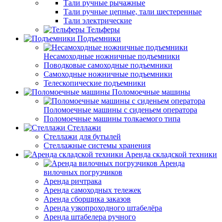
Тали ручные рычажные
Тали ручные цепные, тали шестеренные
Тали электрические
Тельферы
Подъемники
Несамоходные ножничные подъемники
Поводковые самоходные подъемники
Самоходные ножничные подъемники
Телескопические подъемники
Поломоечные машины
Поломоечные машины с сиденьем оператора
Поломоечные машины толкаемого типа
Стеллажи
Стеллажи для бутылей
Стеллажные системы хранения
Аренда складской техники
Аренда
вилочных погрузчиков
Аренда ричтрака
Аренда самоходных тележек
Аренда сборщика заказов
Аренда узкопроходного штабелёра
Аренда штабелера ручного