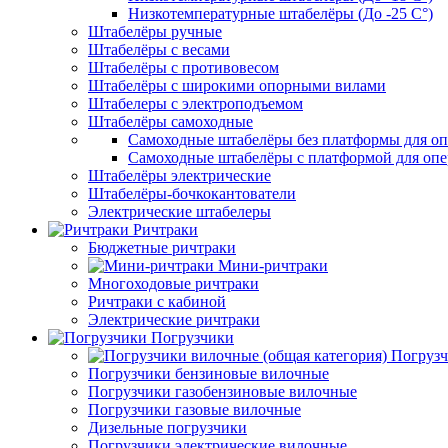
Низкотемпературные штабелёры (До -25 C°)
Штабелёры ручные
Штабелёры с весами
Штабелёры с противовесом
Штабелёры с широкими опорными вилами
Штабелеры с электроподъемом
Штабелёры самоходные
Самоходные штабелёры без платформы для оп
Самоходные штабелёры с платформой для опе
Штабелёры электрические
Штабелёры-бочкокантователи
Электрические штабелеры
Ричтраки
Бюджетные ричтраки
Мини-ричтраки
Многоходовые ричтраки
Ричтраки с кабиной
Электрические ричтраки
Погрузчики
Погрузч
Погрузчики бензиновые вилочные
Погрузчики газобензиновые вилочные
Погрузчики газовые вилочные
Дизельные погрузчики
Погрузчики электрические вилочные