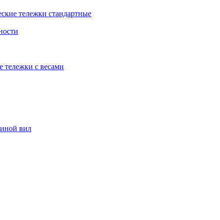
еские тележки стандартные
ности
е тележки с весами
риной вил