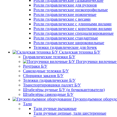
Рохли гидравлические гальванические
Рохли гидравлические для рулонов
Рохли гидравлические низкопрофильные
Рохли гидравлические ножничные
Рохли гидравлические с весами
Рохли гидравлические с длинными вилами
Рохли гидравлические с короткими вилами
Рохли гидравлические специализированные
Рохли гидравлические стандартные
Рохли гидравлические широковильные
Тележки гидравлические для бочек
Складская техника Б/У
Гидравлические тележки Б/У
Погрузчики вилочные
Ричтраки Б/У
Самоходные тележки Б/У
Сборщики заказов Б/У
Тележки гидравлические Б/У
Транспортировщики паллет Б/У
Штабелёры ручные Б/У (и бочкокантователи)
Штабелёры самоходные Б/У
Грузоподъемное оборуд
Тали
Тали ручные рычажные
Тали ручные цепные, тали шестеренные