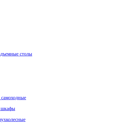
дъемные столы
 самоходные
е шкафы
вухколесные