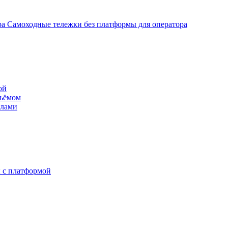
Самоходные тележки без платформы для оператора
ой
дъёмом
илами
 с платформой