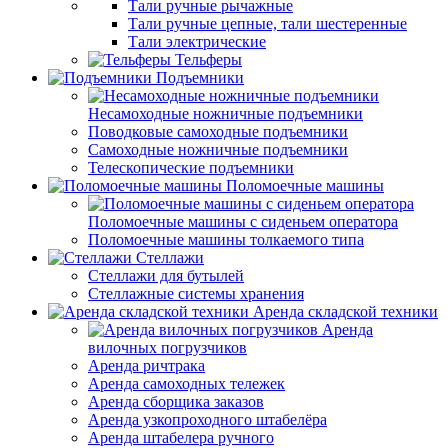
Тали ручные рычажные
Тали ручные цепные, тали шестеренные
Тали электрические
Тельферы
Подъемники
Несамоходные ножничные подъемники
Поводковые самоходные подъемники
Самоходные ножничные подъемники
Телескопические подъемники
Поломоечные машины
Поломоечные машины с сиденьем оператора
Поломоечные машины толкаемого типа
Стеллажи
Стеллажи для бутылей
Стеллажные системы хранения
Аренда складской техники
Аренда
вилочных погрузчиков
Аренда ричтрака
Аренда самоходных тележек
Аренда сборщика заказов
Аренда узкопроходного штабелёра
Аренда штабелера ручного