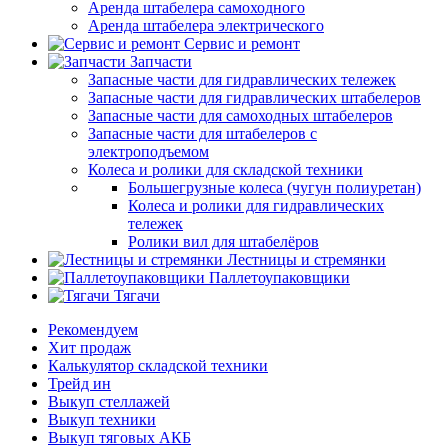
Аренда штабелера самоходного
Аренда штабелера электрического
Сервис и ремонт
Запчасти
Запасные части для гидравлических тележек
Запасные части для гидравлических штабелеров
Запасные части для самоходных штабелеров
Запасные части для штабелеров с
электроподъемом
Колеса и ролики для складской техники
Большегрузные колеса (чугун полиуретан)
Колеса и ролики для гидравлических
тележек
Ролики вил для штабелёров
Лестницы и стремянки
Паллетоупаковщики
Тягачи
Рекомендуем
Хит продаж
Калькулятор складской техники
Трейд ин
Выкуп стеллажей
Выкуп техники
Выкуп тяговых АКБ