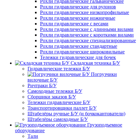
Рохли гидравлические гальванические
Рохли гидравлические для рулонов
Рохли гидравлические низкопрофильные
Рохли гидравлические ножничные
Рохли гидравлические с весами
Рохли гидравлические с длинными вилами
Рохли гидравлические с короткими вилами
Рохли гидравлические специализированные
Рохли гидравлические стандартные
Рохли гидравлические широковильные
Тележки гидравлические для бочек
Складская техника Б/У
Гидравлические тележки Б/У
Погрузчики
вилочные Б/У
Ричтраки Б/У
Самоходные тележки Б/У
Сборщики заказов Б/У
Тележки гидравлические Б/У
Транспортировщики паллет Б/У
Штабелёры ручные Б/У (и бочкокантователи)
Штабелёры самоходные Б/У
Грузоподъемное
оборудование
Тали