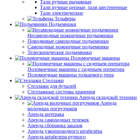
Тали ручные рычажные
Тали ручные цепные, тали шестеренные
Тали электрические
Тельферы
Подъемники
Несамоходные ножничные подъемники
Поводковые самоходные подъемники
Самоходные ножничные подъемники
Телескопические подъемники
Поломоечные машины
Поломоечные машины с сиденьем оператора
Поломоечные машины толкаемого типа
Стеллажи
Стеллажи для бутылей
Стеллажные системы хранения
Аренда складской техники
Аренда
вилочных погрузчиков
Аренда ричтрака
Аренда самоходных тележек
Аренда сборщика заказов
Аренда узкопроходного штабелёра
Аренда штабелера ручного