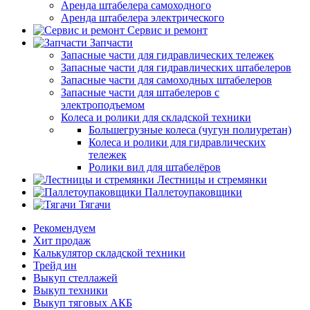
Аренда штабелера самоходного
Аренда штабелера электрического
Сервис и ремонт
Запчасти
Запасные части для гидравлических тележек
Запасные части для гидравлических штабелеров
Запасные части для самоходных штабелеров
Запасные части для штабелеров с
электроподъемом
Колеса и ролики для складской техники
Большегрузные колеса (чугун полиуретан)
Колеса и ролики для гидравлических
тележек
Ролики вил для штабелёров
Лестницы и стремянки
Паллетоупаковщики
Тягачи
Рекомендуем
Хит продаж
Калькулятор складской техники
Трейд ин
Выкуп стеллажей
Выкуп техники
Выкуп тяговых АКБ