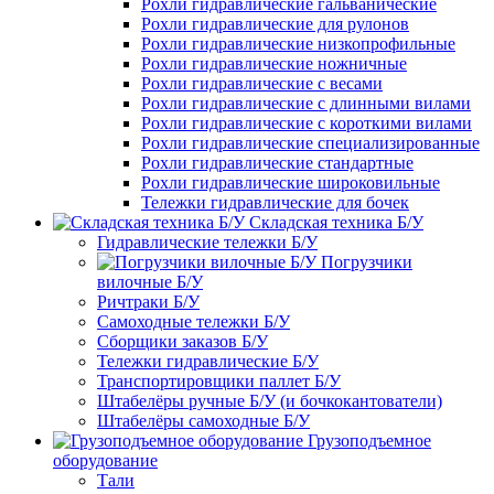
Рохли гидравлические гальванические
Рохли гидравлические для рулонов
Рохли гидравлические низкопрофильные
Рохли гидравлические ножничные
Рохли гидравлические с весами
Рохли гидравлические с длинными вилами
Рохли гидравлические с короткими вилами
Рохли гидравлические специализированные
Рохли гидравлические стандартные
Рохли гидравлические широковильные
Тележки гидравлические для бочек
Складская техника Б/У
Гидравлические тележки Б/У
Погрузчики
вилочные Б/У
Ричтраки Б/У
Самоходные тележки Б/У
Сборщики заказов Б/У
Тележки гидравлические Б/У
Транспортировщики паллет Б/У
Штабелёры ручные Б/У (и бочкокантователи)
Штабелёры самоходные Б/У
Грузоподъемное
оборудование
Тали