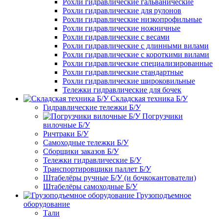
Рохли гидравлические гальванические
Рохли гидравлические для рулонов
Рохли гидравлические низкопрофильные
Рохли гидравлические ножничные
Рохли гидравлические с весами
Рохли гидравлические с длинными вилами
Рохли гидравлические с короткими вилами
Рохли гидравлические специализированные
Рохли гидравлические стандартные
Рохли гидравлические широковильные
Тележки гидравлические для бочек
Складская техника Б/У
Гидравлические тележки Б/У
Погрузчики
вилочные Б/У
Ричтраки Б/У
Самоходные тележки Б/У
Сборщики заказов Б/У
Тележки гидравлические Б/У
Транспортировщики паллет Б/У
Штабелёры ручные Б/У (и бочкокантователи)
Штабелёры самоходные Б/У
Грузоподъемное
оборудование
Тали