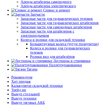
Аренда штабелера самоходного
Аренда штабелера электрического
Сервис и ремонт
Запчасти
Запасные части для гидравлических тележек
Запасные части для гидравлических штабелеров
Запасные части для самоходных штабелеров
Запасные части для штабелеров с
электроподъемом
Колеса и ролики для складской техники
Большегрузные колеса (чугун полиуретан)
Колеса и ролики для гидравлических
тележек
Ролики вил для штабелёров
Лестницы и стремянки
Паллетоупаковщики
Тягачи
Рекомендуем
Хит продаж
Калькулятор складской техники
Трейд ин
Выкуп стеллажей
Выкуп техники
Выкуп тяговых АКБ