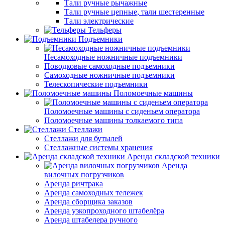
Тали ручные рычажные
Тали ручные цепные, тали шестеренные
Тали электрические
Тельферы
Подъемники
Несамоходные ножничные подъемники
Поводковые самоходные подъемники
Самоходные ножничные подъемники
Телескопические подъемники
Поломоечные машины
Поломоечные машины с сиденьем оператора
Поломоечные машины толкаемого типа
Стеллажи
Стеллажи для бутылей
Стеллажные системы хранения
Аренда складской техники
Аренда
вилочных погрузчиков
Аренда ричтрака
Аренда самоходных тележек
Аренда сборщика заказов
Аренда узкопроходного штабелёра
Аренда штабелера ручного