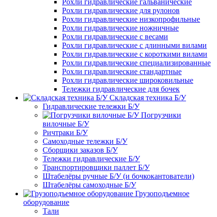
Рохли гидравлические гальванические
Рохли гидравлические для рулонов
Рохли гидравлические низкопрофильные
Рохли гидравлические ножничные
Рохли гидравлические с весами
Рохли гидравлические с длинными вилами
Рохли гидравлические с короткими вилами
Рохли гидравлические специализированные
Рохли гидравлические стандартные
Рохли гидравлические широковильные
Тележки гидравлические для бочек
Складская техника Б/У
Гидравлические тележки Б/У
Погрузчики
вилочные Б/У
Ричтраки Б/У
Самоходные тележки Б/У
Сборщики заказов Б/У
Тележки гидравлические Б/У
Транспортировщики паллет Б/У
Штабелёры ручные Б/У (и бочкокантователи)
Штабелёры самоходные Б/У
Грузоподъемное
оборудование
Тали