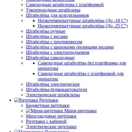
Самоходные штабелеры с платформой
Узкопроходные штабелеры
Штабелёры для холодильников
Низкотемпературные штабелёры (До -18 C°)
Низкотемпературные штабелёры (До -25 C°)
Штабелёры ручные
Штабелёры с весами
Штабелёры с противовесом
Штабелёры с широкими опорными вилами
Штабелеры с электроподъемом
Штабелёры самоходные
Самоходные штабелёры без платформы для
оператора
Самоходные штабелёры с платформой для
оператора
Штабелёры электрические
Штабелёры-бочкокантователи
Электрические штабелеры
Ричтраки
Бюджетные ричтраки
Мини-ричтраки
Многоходовые ричтраки
Ричтраки с кабиной
Электрические ричтраки
Погрузчики