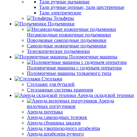
Тали ручные рычажные
Тали ручные цепные, тали шестеренные
Тали электрические
Тельферы
Подъемники
Несамоходные ножничные подъемники
Поводковые самоходные подъемники
Самоходные ножничные подъемники
Телескопические подъемники
Поломоечные машины
Поломоечные машины с сиденьем оператора
Поломоечные машины толкаемого типа
Стеллажи
Стеллажи для бутылей
Стеллажные системы хранения
Аренда складской техники
Аренда
вилочных погрузчиков
Аренда ричтрака
Аренда самоходных тележек
Аренда сборщика заказов
Аренда узкопроходного штабелёра
Аренда штабелера ручного