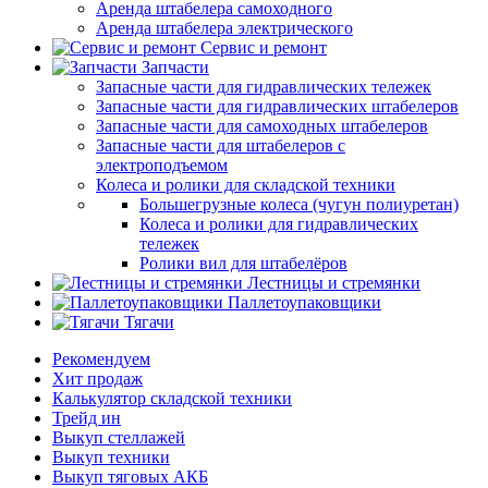
Аренда штабелера самоходного
Аренда штабелера электрического
Сервис и ремонт
Запчасти
Запасные части для гидравлических тележек
Запасные части для гидравлических штабелеров
Запасные части для самоходных штабелеров
Запасные части для штабелеров с
электроподъемом
Колеса и ролики для складской техники
Большегрузные колеса (чугун полиуретан)
Колеса и ролики для гидравлических
тележек
Ролики вил для штабелёров
Лестницы и стремянки
Паллетоупаковщики
Тягачи
Рекомендуем
Хит продаж
Калькулятор складской техники
Трейд ин
Выкуп стеллажей
Выкуп техники
Выкуп тяговых АКБ