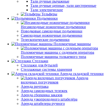
Тали ручные рычажные
Тали ручные цепные, тали шестеренные
Тали электрические
Тельферы
Подъемники
Несамоходные ножничные подъемники
Поводковые самоходные подъемники
Самоходные ножничные подъемники
Телескопические подъемники
Поломоечные машины
Поломоечные машины с сиденьем оператора
Поломоечные машины толкаемого типа
Стеллажи
Стеллажи для бутылей
Стеллажные системы хранения
Аренда складской техники
Аренда
вилочных погрузчиков
Аренда ричтрака
Аренда самоходных тележек
Аренда сборщика заказов
Аренда узкопроходного штабелёра
Аренда штабелера ручного