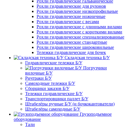
Рохли гидравлические гальванические
Рохли гидравлические для рулонов
Рохли гидравлические низкопрофильные
Рохли гидравлические ножничные
Рохли гидравлические с весами
Рохли гидравлические с длинными вилами
Рохли гидравлические с короткими вилами
Рохли гидравлические специализированные
Рохли гидравлические стандартные
Рохли гидравлические широковильные
Тележки гидравлические для бочек
Складская техника Б/У
Гидравлические тележки Б/У
Погрузчики
вилочные Б/У
Ричтраки Б/У
Самоходные тележки Б/У
Сборщики заказов Б/У
Тележки гидравлические Б/У
Транспортировщики паллет Б/У
Штабелёры ручные Б/У (и бочкокантователи)
Штабелёры самоходные Б/У
Грузоподъемное
оборудование
Тали