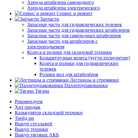
Аренда штабелера самоходного
Аренда штабелера электрического
Сервис и ремонт
Запчасти
Запасные части для гидравлических тележек
Запасные части для гидравлических штабелеров
Запасные части для самоходных штабелеров
Запасные части для штабелеров с
электроподъемом
Колеса и ролики для складской техники
Большегрузные колеса (чугун полиуретан)
Колеса и ролики для гидравлических
тележек
Ролики вил для штабелёров
Лестницы и стремянки
Паллетоупаковщики
Тягачи
Рекомендуем
Хит продаж
Калькулятор складской техники
Трейд ин
Выкуп стеллажей
Выкуп техники
Выкуп тяговых АКБ