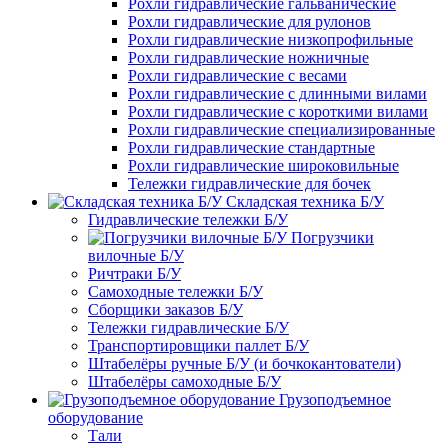
Рохли гидравлические гальванические
Рохли гидравлические для рулонов
Рохли гидравлические низкопрофильные
Рохли гидравлические ножничные
Рохли гидравлические с весами
Рохли гидравлические с длинными вилами
Рохли гидравлические с короткими вилами
Рохли гидравлические специализированные
Рохли гидравлические стандартные
Рохли гидравлические широковильные
Тележки гидравлические для бочек
Складская техника Б/У
Гидравлические тележки Б/У
Погрузчики
вилочные Б/У
Ричтраки Б/У
Самоходные тележки Б/У
Сборщики заказов Б/У
Тележки гидравлические Б/У
Транспортировщики паллет Б/У
Штабелёры ручные Б/У (и бочкокантователи)
Штабелёры самоходные Б/У
Грузоподъемное
оборудование
Тали