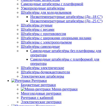
Самоходные штабелеры с платформой
Узкопроходные штабелеры
Штабелёры для холодильников
Низкотемпературные штабелёры (До -18 C°)
Низкотемпературные штабелёры (До -25 C°)
Штабелёры ручные
Штабелёры с весами
Штабелёры с противовесом
Штабелёры с широкими опорными вилами
Штабелеры с электроподъемом
Штабелёры самоходные
Самоходные штабелёры без платформы для
оператора
Самоходные штабелёры с платформой для
оператора
Штабелёры электрические
Штабелёры-бочкокантователи
Электрические штабелеры
Ричтраки
Бюджетные ричтраки
Мини-ричтраки
Многоходовые ричтраки
Ричтраки с кабиной
Электрические ричтраки