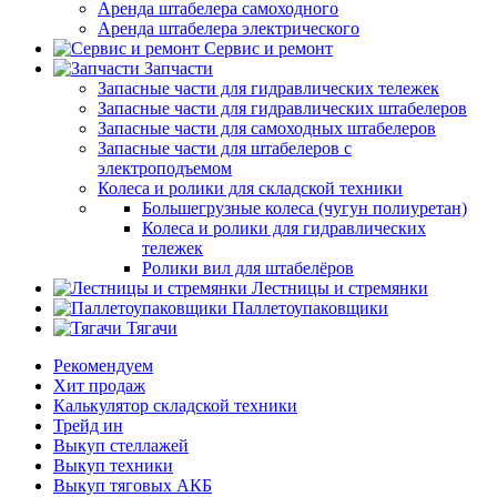
Аренда штабелера самоходного
Аренда штабелера электрического
Сервис и ремонт
Запчасти
Запасные части для гидравлических тележек
Запасные части для гидравлических штабелеров
Запасные части для самоходных штабелеров
Запасные части для штабелеров с
электроподъемом
Колеса и ролики для складской техники
Большегрузные колеса (чугун полиуретан)
Колеса и ролики для гидравлических
тележек
Ролики вил для штабелёров
Лестницы и стремянки
Паллетоупаковщики
Тягачи
Рекомендуем
Хит продаж
Калькулятор складской техники
Трейд ин
Выкуп стеллажей
Выкуп техники
Выкуп тяговых АКБ