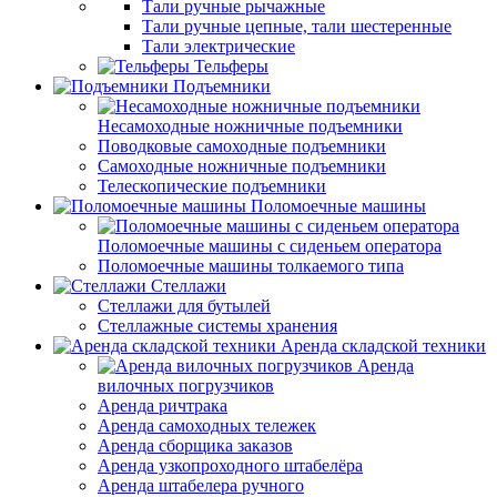
Тали ручные рычажные
Тали ручные цепные, тали шестеренные
Тали электрические
Тельферы
Подъемники
Несамоходные ножничные подъемники
Поводковые самоходные подъемники
Самоходные ножничные подъемники
Телескопические подъемники
Поломоечные машины
Поломоечные машины с сиденьем оператора
Поломоечные машины толкаемого типа
Стеллажи
Стеллажи для бутылей
Стеллажные системы хранения
Аренда складской техники
Аренда
вилочных погрузчиков
Аренда ричтрака
Аренда самоходных тележек
Аренда сборщика заказов
Аренда узкопроходного штабелёра
Аренда штабелера ручного