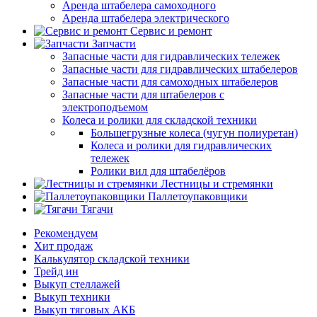
Аренда штабелера самоходного
Аренда штабелера электрического
Сервис и ремонт
Запчасти
Запасные части для гидравлических тележек
Запасные части для гидравлических штабелеров
Запасные части для самоходных штабелеров
Запасные части для штабелеров с
электроподъемом
Колеса и ролики для складской техники
Большегрузные колеса (чугун полиуретан)
Колеса и ролики для гидравлических
тележек
Ролики вил для штабелёров
Лестницы и стремянки
Паллетоупаковщики
Тягачи
Рекомендуем
Хит продаж
Калькулятор складской техники
Трейд ин
Выкуп стеллажей
Выкуп техники
Выкуп тяговых АКБ