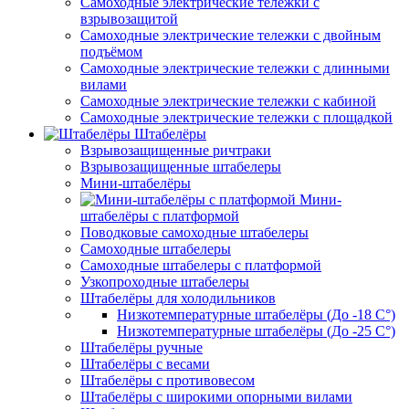
Самоходные электрические тележки с
взрывозащитой
Самоходные электрические тележки с двойным
подъёмом
Самоходные электрические тележки с длинными
вилами
Самоходные электрические тележки с кабиной
Самоходные электрические тележки с площадкой
Штабелёры
Взрывозащищенные ричтраки
Взрывозащищенные штабелеры
Мини-штабелёры
Мини-
штабелёры с платформой
Поводковые самоходные штабелеры
Самоходные штабелеры
Самоходные штабелеры с платформой
Узкопроходные штабелеры
Штабелёры для холодильников
Низкотемпературные штабелёры (До -18 C°)
Низкотемпературные штабелёры (До -25 C°)
Штабелёры ручные
Штабелёры с весами
Штабелёры с противовесом
Штабелёры с широкими опорными вилами