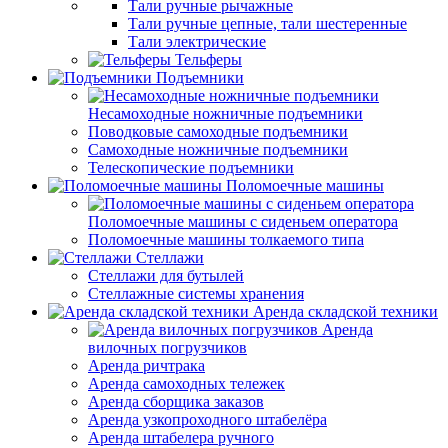
Тали ручные рычажные
Тали ручные цепные, тали шестеренные
Тали электрические
Тельферы
Подъемники
Несамоходные ножничные подъемники
Поводковые самоходные подъемники
Самоходные ножничные подъемники
Телескопические подъемники
Поломоечные машины
Поломоечные машины с сиденьем оператора
Поломоечные машины толкаемого типа
Стеллажи
Стеллажи для бутылей
Стеллажные системы хранения
Аренда складской техники
Аренда
вилочных погрузчиков
Аренда ричтрака
Аренда самоходных тележек
Аренда сборщика заказов
Аренда узкопроходного штабелёра
Аренда штабелера ручного