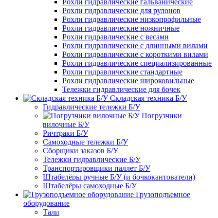
Рохли гидравлические гальванические
Рохли гидравлические для рулонов
Рохли гидравлические низкопрофильные
Рохли гидравлические ножничные
Рохли гидравлические с весами
Рохли гидравлические с длинными вилами
Рохли гидравлические с короткими вилами
Рохли гидравлические специализированные
Рохли гидравлические стандартные
Рохли гидравлические широковильные
Тележки гидравлические для бочек
Складская техника Б/У
Гидравлические тележки Б/У
Погрузчики
вилочные Б/У
Ричтраки Б/У
Самоходные тележки Б/У
Сборщики заказов Б/У
Тележки гидравлические Б/У
Транспортировщики паллет Б/У
Штабелёры ручные Б/У (и бочкокантователи)
Штабелёры самоходные Б/У
Грузоподъемное
оборудование
Тали