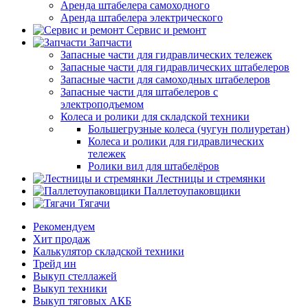
Аренда штабелера самоходного
Аренда штабелера электрического
Сервис и ремонт
Запчасти
Запасные части для гидравлических тележек
Запасные части для гидравлических штабелеров
Запасные части для самоходных штабелеров
Запасные части для штабелеров с
электроподъемом
Колеса и ролики для складской техники
Большегрузные колеса (чугун полиуретан)
Колеса и ролики для гидравлических
тележек
Ролики вил для штабелёров
Лестницы и стремянки
Паллетоупаковщики
Тягачи
Рекомендуем
Хит продаж
Калькулятор складской техники
Трейд ин
Выкуп стеллажей
Выкуп техники
Выкуп тяговых АКБ