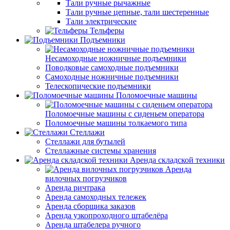
Тали ручные рычажные
Тали ручные цепные, тали шестеренные
Тали электрические
Тельферы
Подъемники
Несамоходные ножничные подъемники
Поводковые самоходные подъемники
Самоходные ножничные подъемники
Телескопические подъемники
Поломоечные машины
Поломоечные машины с сиденьем оператора
Поломоечные машины толкаемого типа
Стеллажи
Стеллажи для бутылей
Стеллажные системы хранения
Аренда складской техники
Аренда
вилочных погрузчиков
Аренда ричтрака
Аренда самоходных тележек
Аренда сборщика заказов
Аренда узкопроходного штабелёра
Аренда штабелера ручного