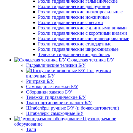
Рохли гидравлические гальванические
Рохли гидравлические для рулонов
Рохли гидравлические низкопрофильные
Рохли гидравлические ножничные
Рохли гидравлические с весами
Рохли гидравлические с длинными вилами
Рохли гидравлические с короткими вилами
Рохли гидравлические специализированные
Рохли гидравлические стандартные
Рохли гидравлические широковильные
Тележки гидравлические для бочек
Складская техника Б/У
Гидравлические тележки Б/У
Погрузчики
вилочные Б/У
Ричтраки Б/У
Самоходные тележки Б/У
Сборщики заказов Б/У
Тележки гидравлические Б/У
Транспортировщики паллет Б/У
Штабелёры ручные Б/У (и бочкокантователи)
Штабелёры самоходные Б/У
Грузоподъемное
оборудование
Тали