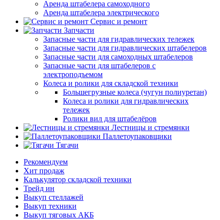
Аренда штабелера самоходного
Аренда штабелера электрического
Сервис и ремонт
Запчасти
Запасные части для гидравлических тележек
Запасные части для гидравлических штабелеров
Запасные части для самоходных штабелеров
Запасные части для штабелеров с
электроподъемом
Колеса и ролики для складской техники
Большегрузные колеса (чугун полиуретан)
Колеса и ролики для гидравлических
тележек
Ролики вил для штабелёров
Лестницы и стремянки
Паллетоупаковщики
Тягачи
Рекомендуем
Хит продаж
Калькулятор складской техники
Трейд ин
Выкуп стеллажей
Выкуп техники
Выкуп тяговых АКБ