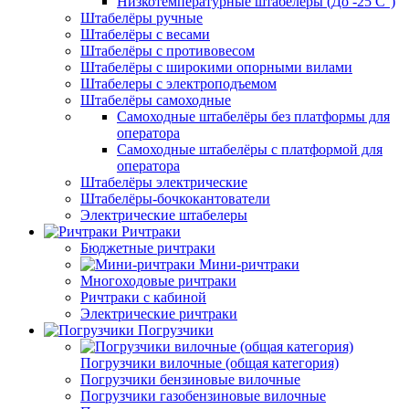
Низкотемпературные штабелёры (До -25 C°)
Штабелёры ручные
Штабелёры с весами
Штабелёры с противовесом
Штабелёры с широкими опорными вилами
Штабелеры с электроподъемом
Штабелёры самоходные
Самоходные штабелёры без платформы для
оператора
Самоходные штабелёры с платформой для
оператора
Штабелёры электрические
Штабелёры-бочкокантователи
Электрические штабелеры
Ричтраки
Бюджетные ричтраки
Мини-ричтраки
Многоходовые ричтраки
Ричтраки с кабиной
Электрические ричтраки
Погрузчики
Погрузчики вилочные (общая категория)
Погрузчики бензиновые вилочные
Погрузчики газобензиновые вилочные