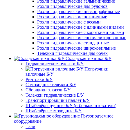
Рохли гидравлические гальванические
Рохли гидравлические для рулонов
Рохли гидравлические низкопрофильные
Рохли гидравлические ножничные
Рохли гидравлические с весами
Рохли гидравлические с длинными вилами
Рохли гидравлические с короткими вилами
Рохли гидравлические специализированные
Рохли гидравлические стандартные
Рохли гидравлические широковильные
Тележки гидравлические для бочек
Складская техника Б/У
Гидравлические тележки Б/У
Погрузчики
вилочные Б/У
Ричтраки Б/У
Самоходные тележки Б/У
Сборщики заказов Б/У
Тележки гидравлические Б/У
Транспортировщики паллет Б/У
Штабелёры ручные Б/У (и бочкокантователи)
Штабелёры самоходные Б/У
Грузоподъемное
оборудование
Тали