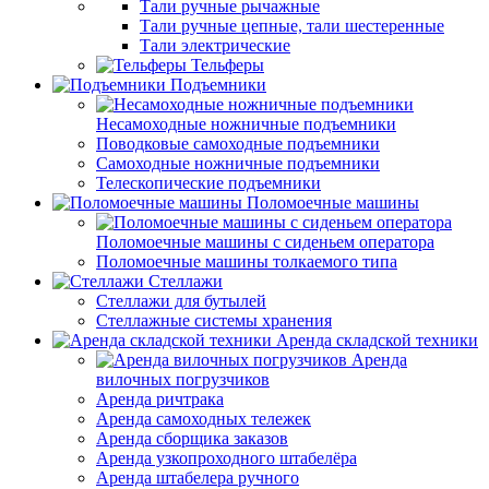
Тали ручные рычажные
Тали ручные цепные, тали шестеренные
Тали электрические
Тельферы
Подъемники
Несамоходные ножничные подъемники
Поводковые самоходные подъемники
Самоходные ножничные подъемники
Телескопические подъемники
Поломоечные машины
Поломоечные машины с сиденьем оператора
Поломоечные машины толкаемого типа
Стеллажи
Стеллажи для бутылей
Стеллажные системы хранения
Аренда складской техники
Аренда
вилочных погрузчиков
Аренда ричтрака
Аренда самоходных тележек
Аренда сборщика заказов
Аренда узкопроходного штабелёра
Аренда штабелера ручного