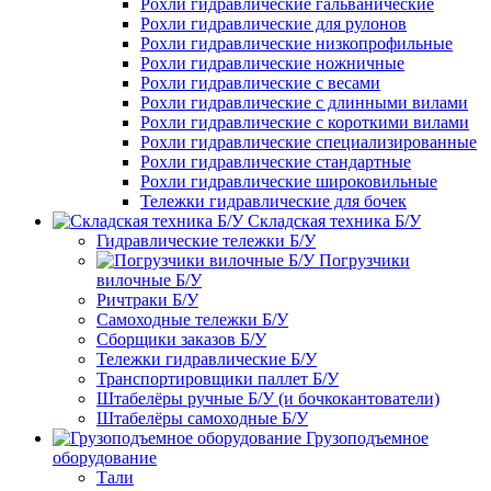
Рохли гидравлические гальванические
Рохли гидравлические для рулонов
Рохли гидравлические низкопрофильные
Рохли гидравлические ножничные
Рохли гидравлические с весами
Рохли гидравлические с длинными вилами
Рохли гидравлические с короткими вилами
Рохли гидравлические специализированные
Рохли гидравлические стандартные
Рохли гидравлические широковильные
Тележки гидравлические для бочек
Складская техника Б/У
Гидравлические тележки Б/У
Погрузчики
вилочные Б/У
Ричтраки Б/У
Самоходные тележки Б/У
Сборщики заказов Б/У
Тележки гидравлические Б/У
Транспортировщики паллет Б/У
Штабелёры ручные Б/У (и бочкокантователи)
Штабелёры самоходные Б/У
Грузоподъемное
оборудование
Тали