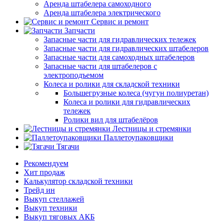
Аренда штабелера самоходного
Аренда штабелера электрического
Сервис и ремонт
Запчасти
Запасные части для гидравлических тележек
Запасные части для гидравлических штабелеров
Запасные части для самоходных штабелеров
Запасные части для штабелеров с
электроподъемом
Колеса и ролики для складской техники
Большегрузные колеса (чугун полиуретан)
Колеса и ролики для гидравлических
тележек
Ролики вил для штабелёров
Лестницы и стремянки
Паллетоупаковщики
Тягачи
Рекомендуем
Хит продаж
Калькулятор складской техники
Трейд ин
Выкуп стеллажей
Выкуп техники
Выкуп тяговых АКБ