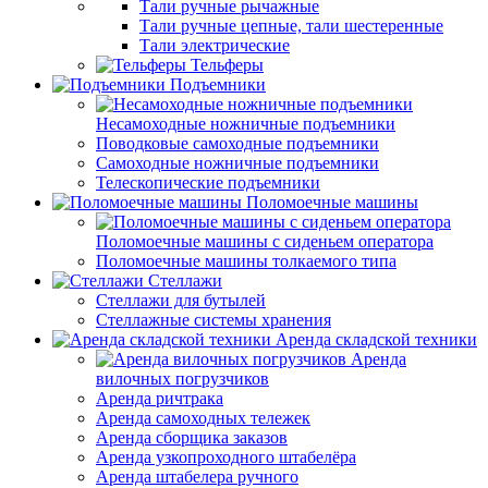
Тали ручные рычажные
Тали ручные цепные, тали шестеренные
Тали электрические
Тельферы
Подъемники
Несамоходные ножничные подъемники
Поводковые самоходные подъемники
Самоходные ножничные подъемники
Телескопические подъемники
Поломоечные машины
Поломоечные машины с сиденьем оператора
Поломоечные машины толкаемого типа
Стеллажи
Стеллажи для бутылей
Стеллажные системы хранения
Аренда складской техники
Аренда
вилочных погрузчиков
Аренда ричтрака
Аренда самоходных тележек
Аренда сборщика заказов
Аренда узкопроходного штабелёра
Аренда штабелера ручного