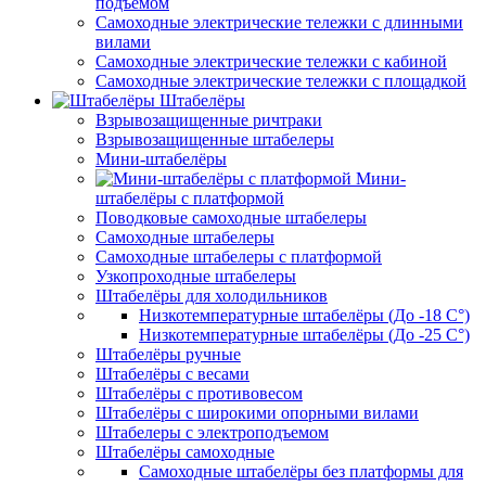
подъёмом
Самоходные электрические тележки с длинными
вилами
Самоходные электрические тележки с кабиной
Самоходные электрические тележки с площадкой
Штабелёры
Взрывозащищенные ричтраки
Взрывозащищенные штабелеры
Мини-штабелёры
Мини-
штабелёры с платформой
Поводковые самоходные штабелеры
Самоходные штабелеры
Самоходные штабелеры с платформой
Узкопроходные штабелеры
Штабелёры для холодильников
Низкотемпературные штабелёры (До -18 C°)
Низкотемпературные штабелёры (До -25 C°)
Штабелёры ручные
Штабелёры с весами
Штабелёры с противовесом
Штабелёры с широкими опорными вилами
Штабелеры с электроподъемом
Штабелёры самоходные
Самоходные штабелёры без платформы для