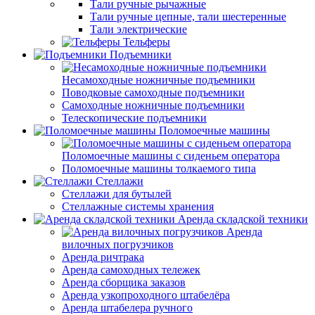
Тали ручные рычажные
Тали ручные цепные, тали шестеренные
Тали электрические
Тельферы
Подъемники
Несамоходные ножничные подъемники
Поводковые самоходные подъемники
Самоходные ножничные подъемники
Телескопические подъемники
Поломоечные машины
Поломоечные машины с сиденьем оператора
Поломоечные машины толкаемого типа
Стеллажи
Стеллажи для бутылей
Стеллажные системы хранения
Аренда складской техники
Аренда
вилочных погрузчиков
Аренда ричтрака
Аренда самоходных тележек
Аренда сборщика заказов
Аренда узкопроходного штабелёра
Аренда штабелера ручного