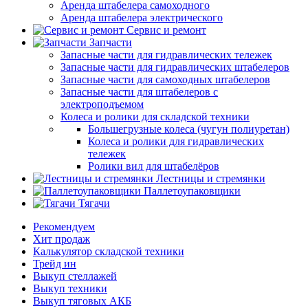
Аренда штабелера самоходного
Аренда штабелера электрического
Сервис и ремонт
Запчасти
Запасные части для гидравлических тележек
Запасные части для гидравлических штабелеров
Запасные части для самоходных штабелеров
Запасные части для штабелеров с
электроподъемом
Колеса и ролики для складской техники
Большегрузные колеса (чугун полиуретан)
Колеса и ролики для гидравлических
тележек
Ролики вил для штабелёров
Лестницы и стремянки
Паллетоупаковщики
Тягачи
Рекомендуем
Хит продаж
Калькулятор складской техники
Трейд ин
Выкуп стеллажей
Выкуп техники
Выкуп тяговых АКБ