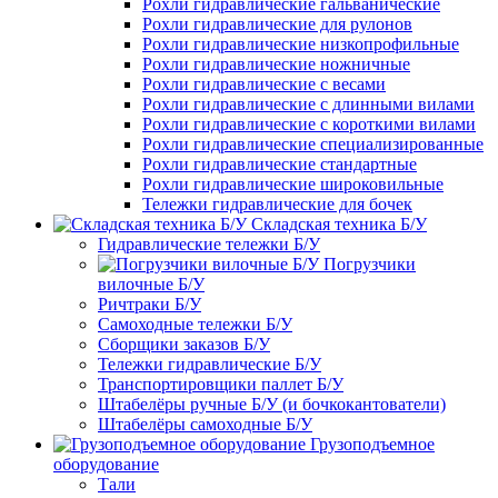
Рохли гидравлические гальванические
Рохли гидравлические для рулонов
Рохли гидравлические низкопрофильные
Рохли гидравлические ножничные
Рохли гидравлические с весами
Рохли гидравлические с длинными вилами
Рохли гидравлические с короткими вилами
Рохли гидравлические специализированные
Рохли гидравлические стандартные
Рохли гидравлические широковильные
Тележки гидравлические для бочек
Складская техника Б/У
Гидравлические тележки Б/У
Погрузчики
вилочные Б/У
Ричтраки Б/У
Самоходные тележки Б/У
Сборщики заказов Б/У
Тележки гидравлические Б/У
Транспортировщики паллет Б/У
Штабелёры ручные Б/У (и бочкокантователи)
Штабелёры самоходные Б/У
Грузоподъемное
оборудование
Тали