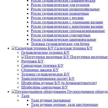
Рохли гидравлические гальванические
Рохли гидравлические для рулонов
Рохли гидравлические низкопрофильные
Рохли гидравлические ножничные
Рохли гидравлические с весами
Рохли гидравлические с длинными вилами
Рохли гидравлические с короткими вилами
Рохли гидравлические специализированные
Рохли гидравлические стандартные
Рохли гидравлические широковильные
Тележки гидравлические для бочек
Складская техника Б/У
Гидравлические тележки Б/У
Погрузчики вилочные
Ричтраки Б/У
Самоходные тележки Б/У
Сборщики заказов Б/У
Тележки гидравлические Б/У
Транспортировщики паллет Б/У
Штабелёры ручные Б/У (и бочкокантователи)
Штабелёры самоходные Б/У
Грузоподъемное оборуд
Тали
Тали ручные рычажные
Тали ручные цепные, тали шестеренные