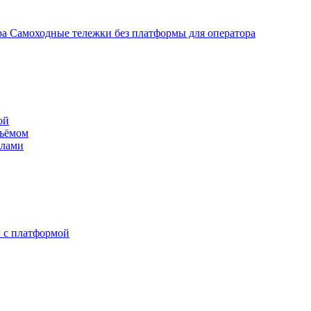
Самоходные тележки без платформы для оператора
ой
дъёмом
илами
 с платформой