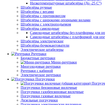
Низкотемпературные штабелёры (До -25 C°)
Штабелёры ручные
Штабелёры с весами
Штабелёры с противовесом
Штабелёры с широкими опорными вилами
Штабелеры с электроподъемом
Штабелёры самоходные
Самоходные штабелёры без платформы для оп
Самоходные штабелёры с платформой для опе
Штабелёры электрические
Штабелёры-бочкокантователи
Электрические штабелеры
Ричтраки
Бюджетные ричтраки
Мини-ричтраки
Многоходовые ричтраки
Ричтраки с кабиной
Электрические ричтраки
Погрузчики
Погрузч
Погрузчики бензиновые вилочные
Погрузчики газобензиновые вилочные
Погрузчики газовые вилочные
Дизельные погрузчики
Погрузчики электрические вилочные