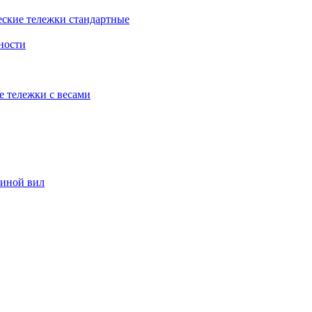
еские тележки стандартные
ности
е тележки с весами
риной вил