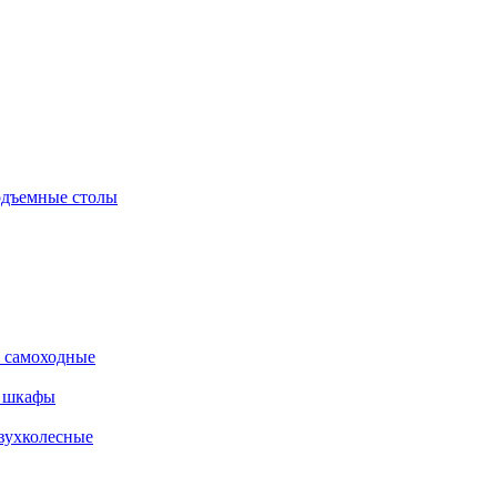
дъемные столы
 самоходные
е шкафы
вухколесные