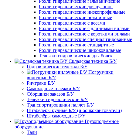
Рохли гидравлические гальванические
Рохли гидравлические для рулонов
Рохли гидравлические низкопрофильные
Рохли гидравлические ножничные
Рохли гидравлические с весами
Рохли гидравлические с длинными вилами
Рохли гидравлические с короткими вилами
Рохли гидравлические специализированные
Рохли гидравлические стандартные
Рохли гидравлические широковильные
Тележки гидравлические для бочек
Складская техника Б/У
Гидравлические тележки Б/У
Погрузчики
вилочные Б/У
Ричтраки Б/У
Самоходные тележки Б/У
Сборщики заказов Б/У
Тележки гидравлические Б/У
Транспортировщики паллет Б/У
Штабелёры ручные Б/У (и бочкокантователи)
Штабелёры самоходные Б/У
Грузоподъемное
оборудование
Тали