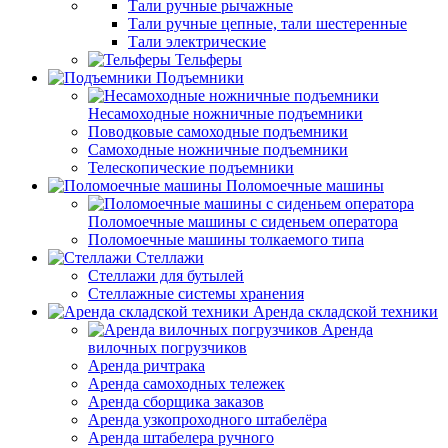
Тали ручные рычажные
Тали ручные цепные, тали шестеренные
Тали электрические
Тельферы
Подъемники
Несамоходные ножничные подъемники
Поводковые самоходные подъемники
Самоходные ножничные подъемники
Телескопические подъемники
Поломоечные машины
Поломоечные машины с сиденьем оператора
Поломоечные машины толкаемого типа
Стеллажи
Стеллажи для бутылей
Стеллажные системы хранения
Аренда складской техники
Аренда
вилочных погрузчиков
Аренда ричтрака
Аренда самоходных тележек
Аренда сборщика заказов
Аренда узкопроходного штабелёра
Аренда штабелера ручного