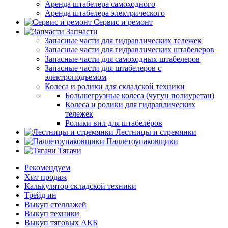
Аренда штабелера самоходного
Аренда штабелера электрического
Сервис и ремонт
Запчасти
Запасные части для гидравлических тележек
Запасные части для гидравлических штабелеров
Запасные части для самоходных штабелеров
Запасные части для штабелеров с
электроподъемом
Колеса и ролики для складской техники
Большегрузные колеса (чугун полиуретан)
Колеса и ролики для гидравлических
тележек
Ролики вил для штабелёров
Лестницы и стремянки
Паллетоупаковщики
Тягачи
Рекомендуем
Хит продаж
Калькулятор складской техники
Трейд ин
Выкуп стеллажей
Выкуп техники
Выкуп тяговых АКБ