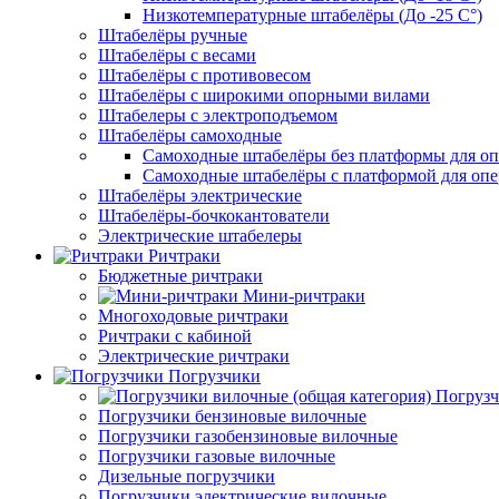
Низкотемпературные штабелёры (До -25 C°)
Штабелёры ручные
Штабелёры с весами
Штабелёры с противовесом
Штабелёры с широкими опорными вилами
Штабелеры с электроподъемом
Штабелёры самоходные
Самоходные штабелёры без платформы для оп
Самоходные штабелёры с платформой для опе
Штабелёры электрические
Штабелёры-бочкокантователи
Электрические штабелеры
Ричтраки
Бюджетные ричтраки
Мини-ричтраки
Многоходовые ричтраки
Ричтраки с кабиной
Электрические ричтраки
Погрузчики
Погрузч
Погрузчики бензиновые вилочные
Погрузчики газобензиновые вилочные
Погрузчики газовые вилочные
Дизельные погрузчики
Погрузчики электрические вилочные