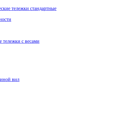
еские тележки стандартные
ности
е тележки с весами
риной вил