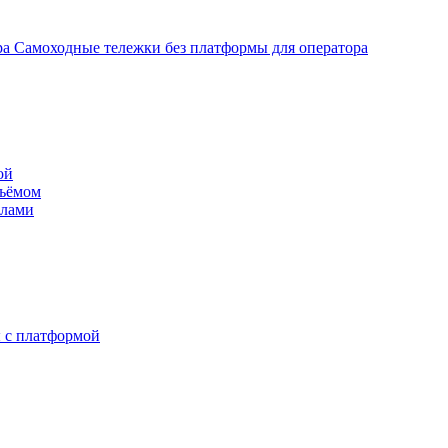
Самоходные тележки без платформы для оператора
ой
дъёмом
илами
 с платформой