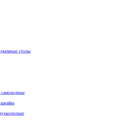
дъемные столы
 самоходные
е шкафы
вухколесные