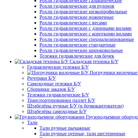
Рохли гидравлические гальванические
Рохли гидравлические для рулонов
Рохли гидравлические низкопрофильные
Рохли гидравлические ножничные
Рохли гидравлические с весами
Рохли гидравлические с длинными вилами
Рохли гидравлические с короткими вилами
Рохли гидравлические специализированные
Рохли гидравлические стандартные
Рохли гидравлические широковильные
Тележки гидравлические для бочек
Складская техника Б/У
Гидравлические тележки Б/У
Погрузчики вилочные
Ричтраки Б/У
Самоходные тележки Б/У
Сборщики заказов Б/У
Тележки гидравлические Б/У
Транспортировщики паллет Б/У
Штабелёры ручные Б/У (и бочкокантователи)
Штабелёры самоходные Б/У
Грузоподъемное оборуд
Тали
Тали ручные рычажные
Тали ручные цепные, тали шестеренные