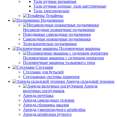
Тали ручные рычажные
Тали ручные цепные, тали шестеренные
Тали электрические
Тельферы
Подъемники
Несамоходные ножничные подъемники
Поводковые самоходные подъемники
Самоходные ножничные подъемники
Телескопические подъемники
Поломоечные машины
Поломоечные машины с сиденьем оператора
Поломоечные машины толкаемого типа
Стеллажи
Стеллажи для бутылей
Стеллажные системы хранения
Аренда складской техники
Аренда
вилочных погрузчиков
Аренда ричтрака
Аренда самоходных тележек
Аренда сборщика заказов
Аренда узкопроходного штабелёра
Аренда штабелера ручного