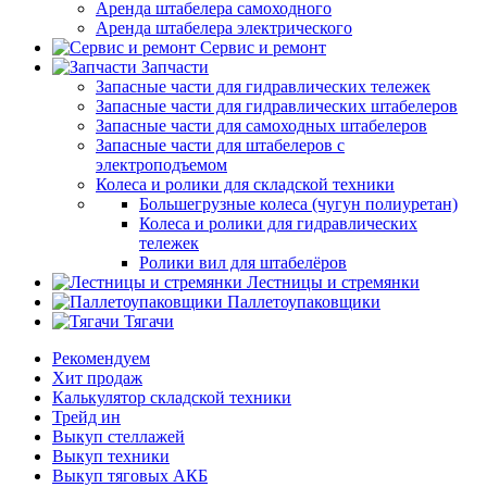
Аренда штабелера самоходного
Аренда штабелера электрического
Сервис и ремонт
Запчасти
Запасные части для гидравлических тележек
Запасные части для гидравлических штабелеров
Запасные части для самоходных штабелеров
Запасные части для штабелеров с
электроподъемом
Колеса и ролики для складской техники
Большегрузные колеса (чугун полиуретан)
Колеса и ролики для гидравлических
тележек
Ролики вил для штабелёров
Лестницы и стремянки
Паллетоупаковщики
Тягачи
Рекомендуем
Хит продаж
Калькулятор складской техники
Трейд ин
Выкуп стеллажей
Выкуп техники
Выкуп тяговых АКБ