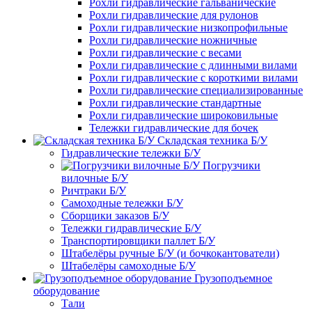
Рохли гидравлические гальванические
Рохли гидравлические для рулонов
Рохли гидравлические низкопрофильные
Рохли гидравлические ножничные
Рохли гидравлические с весами
Рохли гидравлические с длинными вилами
Рохли гидравлические с короткими вилами
Рохли гидравлические специализированные
Рохли гидравлические стандартные
Рохли гидравлические широковильные
Тележки гидравлические для бочек
Складская техника Б/У
Гидравлические тележки Б/У
Погрузчики
вилочные Б/У
Ричтраки Б/У
Самоходные тележки Б/У
Сборщики заказов Б/У
Тележки гидравлические Б/У
Транспортировщики паллет Б/У
Штабелёры ручные Б/У (и бочкокантователи)
Штабелёры самоходные Б/У
Грузоподъемное
оборудование
Тали