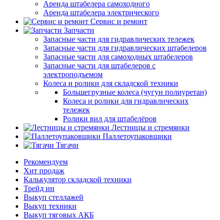
Аренда штабелера самоходного
Аренда штабелера электрического
Сервис и ремонт
Запчасти
Запасные части для гидравлических тележек
Запасные части для гидравлических штабелеров
Запасные части для самоходных штабелеров
Запасные части для штабелеров с
электроподъемом
Колеса и ролики для складской техники
Большегрузные колеса (чугун полиуретан)
Колеса и ролики для гидравлических
тележек
Ролики вил для штабелёров
Лестницы и стремянки
Паллетоупаковщики
Тягачи
Рекомендуем
Хит продаж
Калькулятор складской техники
Трейд ин
Выкуп стеллажей
Выкуп техники
Выкуп тяговых АКБ