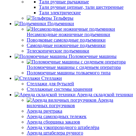
Тали ручные рычажные
Тали ручные цепные, тали шестеренные
Тали электрические
Тельферы
Подъемники
Несамоходные ножничные подъемники
Поводковые самоходные подъемники
Самоходные ножничные подъемники
Телескопические подъемники
Поломоечные машины
Поломоечные машины с сиденьем оператора
Поломоечные машины толкаемого типа
Стеллажи
Стеллажи для бутылей
Стеллажные системы хранения
Аренда складской техники
Аренда
вилочных погрузчиков
Аренда ричтрака
Аренда самоходных тележек
Аренда сборщика заказов
Аренда узкопроходного штабелёра
Аренда штабелера ручного