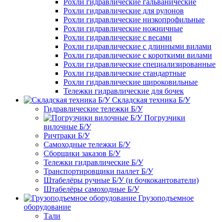
Рохли гидравлические гальванические
Рохли гидравлические для рулонов
Рохли гидравлические низкопрофильные
Рохли гидравлические ножничные
Рохли гидравлические с весами
Рохли гидравлические с длинными вилами
Рохли гидравлические с короткими вилами
Рохли гидравлические специализированные
Рохли гидравлические стандартные
Рохли гидравлические широковильные
Тележки гидравлические для бочек
Складская техника Б/У
Гидравлические тележки Б/У
Погрузчики
вилочные Б/У
Ричтраки Б/У
Самоходные тележки Б/У
Сборщики заказов Б/У
Тележки гидравлические Б/У
Транспортировщики паллет Б/У
Штабелёры ручные Б/У (и бочкокантователи)
Штабелёры самоходные Б/У
Грузоподъемное
оборудование
Тали