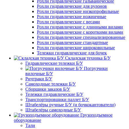
Рохли гидравлические гальванические
Рохли гидравлические для рулонов
Рохли гидравлические низкопрофильные
Рохли гидравлические ножничные
Рохли гидравлические с весами
Рохли гидравлические с длинными вилами
Рохли гидравлические с короткими вилами
Рохли гидравлические специализированные
Рохли гидравлические стандартные
Рохли гидравлические широковильные
Тележки гидравлические для бочек
Складская техника Б/У
Гидравлические тележки Б/У
Погрузчики
вилочные Б/У
Ричтраки Б/У
Самоходные тележки Б/У
Сборщики заказов Б/У
Тележки гидравлические Б/У
Транспортировщики паллет Б/У
Штабелёры ручные Б/У (и бочкокантователи)
Штабелёры самоходные Б/У
Грузоподъемное
оборудование
Тали