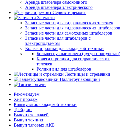
Аренда штабелера самоходного
Аренда штабелера электрического
Сервис и ремонт
Запчасти
Запасные части для гидравлических тележек
Запасные части для гидравлических штабелеров
Запасные части для самоходных штабелеров
Запасные части для штабелеров с
электроподъемом
Колеса и ролики для складской техники
Большегрузные колеса (чугун полиуретан)
Колеса и ролики для гидравлических
тележек
Ролики вил для штабелёров
Лестницы и стремянки
Паллетоупаковщики
Тягачи
Рекомендуем
Хит продаж
Калькулятор складской техники
Трейд ин
Выкуп стеллажей
Выкуп техники
Выкуп тяговых АКБ