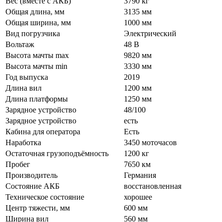
Вес (вместе с АКБ)
3790 кг
Общая длина, мм
3135 мм
Общая ширина, мм
1000 мм
Вид погрузчика
Электрический
Вольтаж
48 В
Высота мачты max
9820 мм
Высота мачты min
3330 мм
Год выпуска
2019
Длина вил
1200 мм
Длина платформы
1250 мм
Зарядное устройство
48/100
Зарядное устройство
есть
Кабина для оператора
Есть
Наработка
3450 моточасов
Остаточная грузоподъёмность
1200 кг
Пробег
7650 км
Производитель
Германия
Состояние АКБ
восстановленная
Техническое состояние
хорошее
Центр тяжести, мм
600 мм
Ширина вил
560 мм