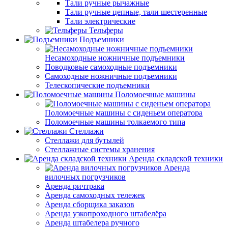
Тали ручные рычажные
Тали ручные цепные, тали шестеренные
Тали электрические
Тельферы
Подъемники
Несамоходные ножничные подъемники
Поводковые самоходные подъемники
Самоходные ножничные подъемники
Телескопические подъемники
Поломоечные машины
Поломоечные машины с сиденьем оператора
Поломоечные машины толкаемого типа
Стеллажи
Стеллажи для бутылей
Стеллажные системы хранения
Аренда складской техники
Аренда
вилочных погрузчиков
Аренда ричтрака
Аренда самоходных тележек
Аренда сборщика заказов
Аренда узкопроходного штабелёра
Аренда штабелера ручного