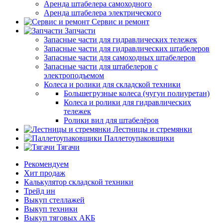
Аренда штабелера самоходного
Аренда штабелера электрического
Сервис и ремонт
Запчасти
Запасные части для гидравлических тележек
Запасные части для гидравлических штабелеров
Запасные части для самоходных штабелеров
Запасные части для штабелеров с
электроподъемом
Колеса и ролики для складской техники
Большегрузные колеса (чугун полиуретан)
Колеса и ролики для гидравлических
тележек
Ролики вил для штабелёров
Лестницы и стремянки
Паллетоупаковщики
Тягачи
Рекомендуем
Хит продаж
Калькулятор складской техники
Трейд ин
Выкуп стеллажей
Выкуп техники
Выкуп тяговых АКБ