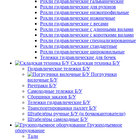
Рохли гидравлические гальванические
Рохли гидравлические для рулонов
Рохли гидравлические низкопрофильные
Рохли гидравлические ножничные
Рохли гидравлические с весами
Рохли гидравлические с длинными вилами
Рохли гидравлические с короткими вилами
Рохли гидравлические специализированные
Рохли гидравлические стандартные
Рохли гидравлические широковильные
Тележки гидравлические для бочек
Складская техника Б/У
Гидравлические тележки Б/У
Погрузчики
вилочные Б/У
Ричтраки Б/У
Самоходные тележки Б/У
Сборщики заказов Б/У
Тележки гидравлические Б/У
Транспортировщики паллет Б/У
Штабелёры ручные Б/У (и бочкокантователи)
Штабелёры самоходные Б/У
Грузоподъемное
оборудование
Тали