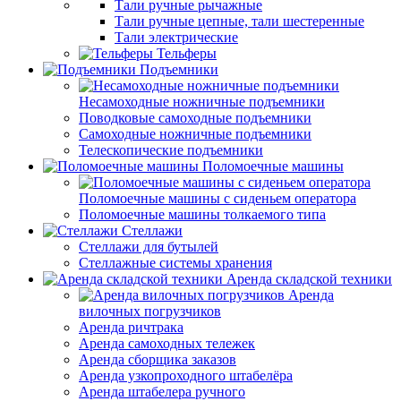
Тали ручные рычажные
Тали ручные цепные, тали шестеренные
Тали электрические
Тельферы
Подъемники
Несамоходные ножничные подъемники
Поводковые самоходные подъемники
Самоходные ножничные подъемники
Телескопические подъемники
Поломоечные машины
Поломоечные машины с сиденьем оператора
Поломоечные машины толкаемого типа
Стеллажи
Стеллажи для бутылей
Стеллажные системы хранения
Аренда складской техники
Аренда
вилочных погрузчиков
Аренда ричтрака
Аренда самоходных тележек
Аренда сборщика заказов
Аренда узкопроходного штабелёра
Аренда штабелера ручного