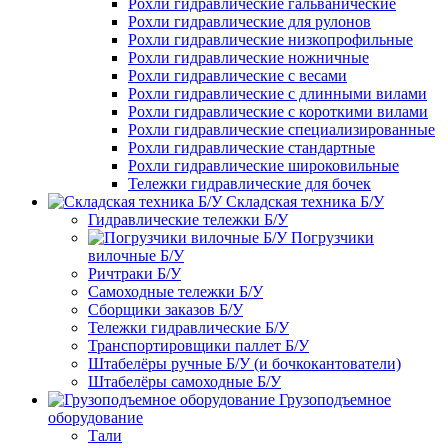
Рохли гидравлические гальванические
Рохли гидравлические для рулонов
Рохли гидравлические низкопрофильные
Рохли гидравлические ножничные
Рохли гидравлические с весами
Рохли гидравлические с длинными вилами
Рохли гидравлические с короткими вилами
Рохли гидравлические специализированные
Рохли гидравлические стандартные
Рохли гидравлические широковильные
Тележки гидравлические для бочек
Складская техника Б/У
Гидравлические тележки Б/У
Погрузчики
вилочные Б/У
Ричтраки Б/У
Самоходные тележки Б/У
Сборщики заказов Б/У
Тележки гидравлические Б/У
Транспортировщики паллет Б/У
Штабелёры ручные Б/У (и бочкокантователи)
Штабелёры самоходные Б/У
Грузоподъемное
оборудование
Тали