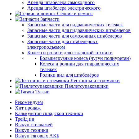
Аренда штабелера самоходного
Аренда штабелера электрического
Сервис и ремонт
Запчасти
Запасные части для гидравлических тележек
Запасные части для гидравлических штабелеров
Запасные части для самоходных штабелеров
Запасные части для штабелеров с
электроподъемом
Колеса и ролики для складской техники
Большегрузные колеса (чугун полиуретан)
Колеса и ролики для гидравлических
тележек
Ролики вил для штабелёров
Лестницы и стремянки
Паллетоупаковщики
Тягачи
Рекомендуем
Хит продаж
Калькулятор складской техники
Трейд ин
Выкуп стеллажей
Выкуп техники
Выкуп тяговых АКБ