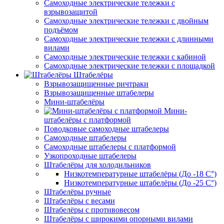
Самоходные электрические тележки с
взрывозащитой
Самоходные электрические тележки с двойным
подъёмом
Самоходные электрические тележки с длинными
вилами
Самоходные электрические тележки с кабиной
Самоходные электрические тележки с площадкой
Штабелёры
Взрывозащищенные ричтраки
Взрывозащищенные штабелеры
Мини-штабелёры
Мини-
штабелёры с платформой
Поводковые самоходные штабелеры
Самоходные штабелеры
Самоходные штабелеры с платформой
Узкопроходные штабелеры
Штабелёры для холодильников
Низкотемпературные штабелёры (До -18 C°)
Низкотемпературные штабелёры (До -25 C°)
Штабелёры ручные
Штабелёры с весами
Штабелёры с противовесом
Штабелёры с широкими опорными вилами