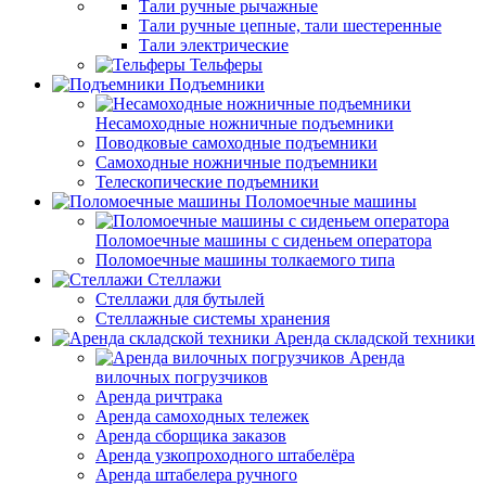
Тали ручные рычажные
Тали ручные цепные, тали шестеренные
Тали электрические
Тельферы
Подъемники
Несамоходные ножничные подъемники
Поводковые самоходные подъемники
Самоходные ножничные подъемники
Телескопические подъемники
Поломоечные машины
Поломоечные машины с сиденьем оператора
Поломоечные машины толкаемого типа
Стеллажи
Стеллажи для бутылей
Стеллажные системы хранения
Аренда складской техники
Аренда
вилочных погрузчиков
Аренда ричтрака
Аренда самоходных тележек
Аренда сборщика заказов
Аренда узкопроходного штабелёра
Аренда штабелера ручного