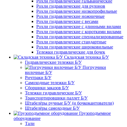
Рохли гидравлические гальванические
Рохли гидравлические для рулонов
Рохли гидравлические низкопрофильные
Рохли гидравлические ножничные
Рохли гидравлические с весами
Рохли гидравлические с длинными вилами
Рохли гидравлические с короткими вилами
Рохли гидравлические специализированные
Рохли гидравлические стандартные
Рохли гидравлические широковильные
Тележки гидравлические для бочек
Складская техника Б/У
Гидравлические тележки Б/У
Погрузчики
вилочные Б/У
Ричтраки Б/У
Самоходные тележки Б/У
Сборщики заказов Б/У
Тележки гидравлические Б/У
Транспортировщики паллет Б/У
Штабелёры ручные Б/У (и бочкокантователи)
Штабелёры самоходные Б/У
Грузоподъемное
оборудование
Тали