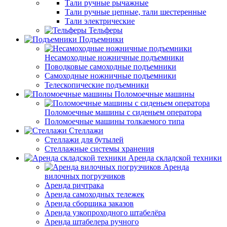
Тали ручные рычажные
Тали ручные цепные, тали шестеренные
Тали электрические
Тельферы
Подъемники
Несамоходные ножничные подъемники
Поводковые самоходные подъемники
Самоходные ножничные подъемники
Телескопические подъемники
Поломоечные машины
Поломоечные машины с сиденьем оператора
Поломоечные машины толкаемого типа
Стеллажи
Стеллажи для бутылей
Стеллажные системы хранения
Аренда складской техники
Аренда
вилочных погрузчиков
Аренда ричтрака
Аренда самоходных тележек
Аренда сборщика заказов
Аренда узкопроходного штабелёра
Аренда штабелера ручного