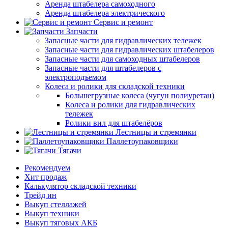
Аренда штабелера самоходного
Аренда штабелера электрического
Сервис и ремонт
Запчасти
Запасные части для гидравлических тележек
Запасные части для гидравлических штабелеров
Запасные части для самоходных штабелеров
Запасные части для штабелеров с
электроподъемом
Колеса и ролики для складской техники
Большегрузные колеса (чугун полиуретан)
Колеса и ролики для гидравлических
тележек
Ролики вил для штабелёров
Лестницы и стремянки
Паллетоупаковщики
Тягачи
Рекомендуем
Хит продаж
Калькулятор складской техники
Трейд ин
Выкуп стеллажей
Выкуп техники
Выкуп тяговых АКБ