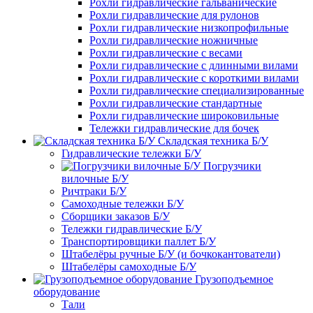
Рохли гидравлические гальванические
Рохли гидравлические для рулонов
Рохли гидравлические низкопрофильные
Рохли гидравлические ножничные
Рохли гидравлические с весами
Рохли гидравлические с длинными вилами
Рохли гидравлические с короткими вилами
Рохли гидравлические специализированные
Рохли гидравлические стандартные
Рохли гидравлические широковильные
Тележки гидравлические для бочек
Складская техника Б/У
Гидравлические тележки Б/У
Погрузчики
вилочные Б/У
Ричтраки Б/У
Самоходные тележки Б/У
Сборщики заказов Б/У
Тележки гидравлические Б/У
Транспортировщики паллет Б/У
Штабелёры ручные Б/У (и бочкокантователи)
Штабелёры самоходные Б/У
Грузоподъемное
оборудование
Тали