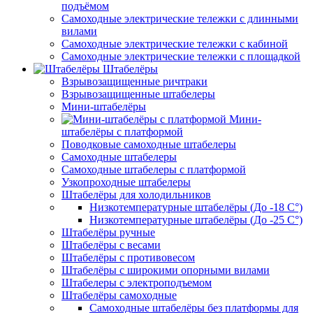
подъёмом
Самоходные электрические тележки с длинными
вилами
Самоходные электрические тележки с кабиной
Самоходные электрические тележки с площадкой
Штабелёры
Взрывозащищенные ричтраки
Взрывозащищенные штабелеры
Мини-штабелёры
Мини-
штабелёры с платформой
Поводковые самоходные штабелеры
Самоходные штабелеры
Самоходные штабелеры с платформой
Узкопроходные штабелеры
Штабелёры для холодильников
Низкотемпературные штабелёры (До -18 C°)
Низкотемпературные штабелёры (До -25 C°)
Штабелёры ручные
Штабелёры с весами
Штабелёры с противовесом
Штабелёры с широкими опорными вилами
Штабелеры с электроподъемом
Штабелёры самоходные
Самоходные штабелёры без платформы для