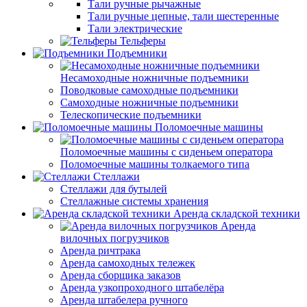
Тали ручные рычажные
Тали ручные цепные, тали шестеренные
Тали электрические
Тельферы
Подъемники
Несамоходные ножничные подъемники
Поводковые самоходные подъемники
Самоходные ножничные подъемники
Телескопические подъемники
Поломоечные машины
Поломоечные машины с сиденьем оператора
Поломоечные машины толкаемого типа
Стеллажи
Стеллажи для бутылей
Стеллажные системы хранения
Аренда складской техники
Аренда
вилочных погрузчиков
Аренда ричтрака
Аренда самоходных тележек
Аренда сборщика заказов
Аренда узкопроходного штабелёра
Аренда штабелера ручного