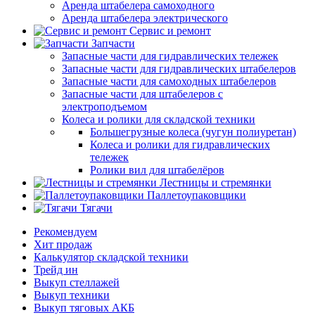
Аренда штабелера самоходного
Аренда штабелера электрического
Сервис и ремонт
Запчасти
Запасные части для гидравлических тележек
Запасные части для гидравлических штабелеров
Запасные части для самоходных штабелеров
Запасные части для штабелеров с
электроподъемом
Колеса и ролики для складской техники
Большегрузные колеса (чугун полиуретан)
Колеса и ролики для гидравлических
тележек
Ролики вил для штабелёров
Лестницы и стремянки
Паллетоупаковщики
Тягачи
Рекомендуем
Хит продаж
Калькулятор складской техники
Трейд ин
Выкуп стеллажей
Выкуп техники
Выкуп тяговых АКБ