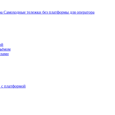
Самоходные тележки без платформы для оператора
ой
дъёмом
илами
 с платформой