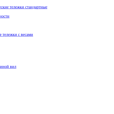
еские тележки стандартные
ности
е тележки с весами
риной вил