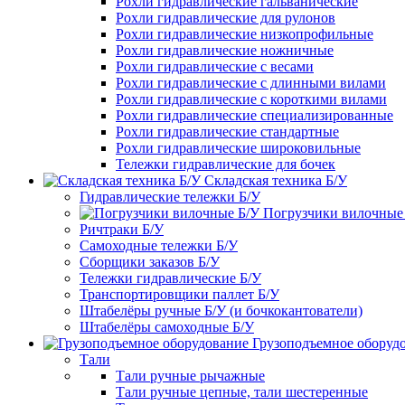
Рохли гидравлические гальванические
Рохли гидравлические для рулонов
Рохли гидравлические низкопрофильные
Рохли гидравлические ножничные
Рохли гидравлические с весами
Рохли гидравлические с длинными вилами
Рохли гидравлические с короткими вилами
Рохли гидравлические специализированные
Рохли гидравлические стандартные
Рохли гидравлические широковильные
Тележки гидравлические для бочек
Складская техника Б/У
Гидравлические тележки Б/У
Погрузчики вилочные
Ричтраки Б/У
Самоходные тележки Б/У
Сборщики заказов Б/У
Тележки гидравлические Б/У
Транспортировщики паллет Б/У
Штабелёры ручные Б/У (и бочкокантователи)
Штабелёры самоходные Б/У
Грузоподъемное оборуд
Тали
Тали ручные рычажные
Тали ручные цепные, тали шестеренные