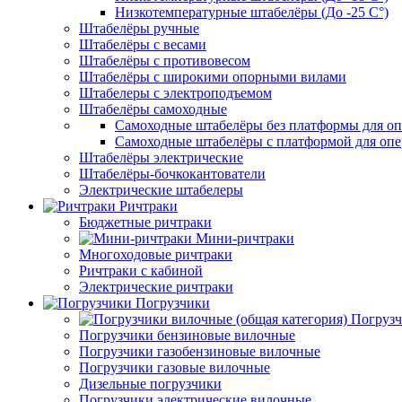
Низкотемпературные штабелёры (До -25 C°)
Штабелёры ручные
Штабелёры с весами
Штабелёры с противовесом
Штабелёры с широкими опорными вилами
Штабелеры с электроподъемом
Штабелёры самоходные
Самоходные штабелёры без платформы для оп
Самоходные штабелёры с платформой для опе
Штабелёры электрические
Штабелёры-бочкокантователи
Электрические штабелеры
Ричтраки
Бюджетные ричтраки
Мини-ричтраки
Многоходовые ричтраки
Ричтраки с кабиной
Электрические ричтраки
Погрузчики
Погрузч
Погрузчики бензиновые вилочные
Погрузчики газобензиновые вилочные
Погрузчики газовые вилочные
Дизельные погрузчики
Погрузчики электрические вилочные