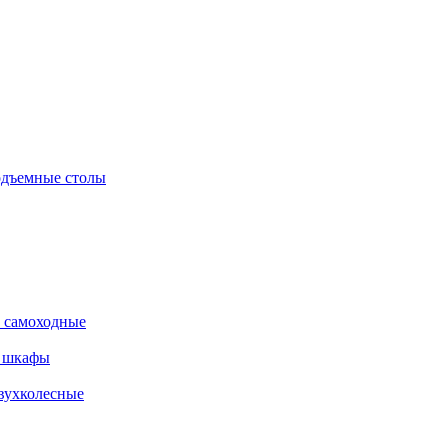
дъемные столы
 самоходные
е шкафы
вухколесные