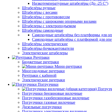
Низкотемпературные штабелёры (До -25 C°)
Штабелёры ручные
Штабелёры с весами
Штабелёры с противовесом
Штабелёры с широкими опорными вилами
Штабелеры с электроподъемом
Штабелёры самоходные
Самоходные штабелёры без платформы для оп
Самоходные штабелёры с платформой для опе
Штабелёры электрические
Штабелёры-бочкокантователи
Электрические штабелеры
Ричтраки
Бюджетные ричтраки
Мини-ричтраки
Многоходовые ричтраки
Ричтраки с кабиной
Электрические ричтраки
Погрузчики
Погрузч
Погрузчики бензиновые вилочные
Погрузчики газобензиновые вилочные
Погрузчики газовые вилочные
Дизельные погрузчики
Погрузчики электрические вилочные