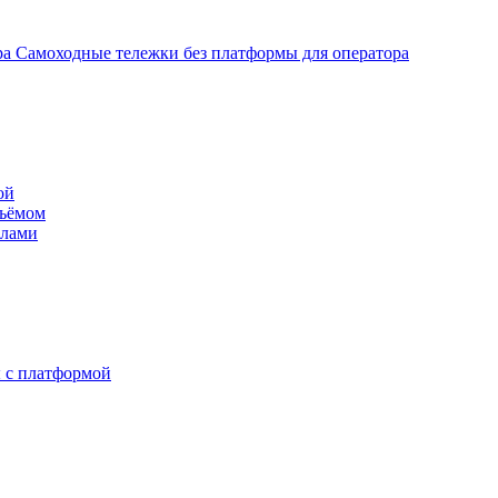
Самоходные тележки без платформы для оператора
ой
дъёмом
илами
 с платформой