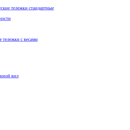
еские тележки стандартные
ности
е тележки с весами
риной вил