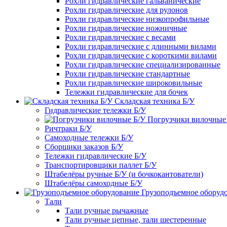
Рохли гидравлические гальванические
Рохли гидравлические для рулонов
Рохли гидравлические низкопрофильные
Рохли гидравлические ножничные
Рохли гидравлические с весами
Рохли гидравлические с длинными вилами
Рохли гидравлические с короткими вилами
Рохли гидравлические специализированные
Рохли гидравлические стандартные
Рохли гидравлические широковильные
Тележки гидравлические для бочек
Складская техника Б/У
Гидравлические тележки Б/У
Погрузчики вилочные
Ричтраки Б/У
Самоходные тележки Б/У
Сборщики заказов Б/У
Тележки гидравлические Б/У
Транспортировщики паллет Б/У
Штабелёры ручные Б/У (и бочкокантователи)
Штабелёры самоходные Б/У
Грузоподъемное оборуд
Тали
Тали ручные рычажные
Тали ручные цепные, тали шестеренные