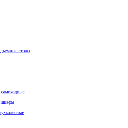
дъемные столы
 самоходные
е шкафы
вухколесные