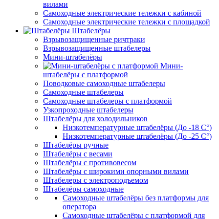
вилами
Самоходные электрические тележки с кабиной
Самоходные электрические тележки с площадкой
Штабелёры
Взрывозащищенные ричтраки
Взрывозащищенные штабелеры
Мини-штабелёры
Мини-
штабелёры с платформой
Поводковые самоходные штабелеры
Самоходные штабелеры
Самоходные штабелеры с платформой
Узкопроходные штабелеры
Штабелёры для холодильников
Низкотемпературные штабелёры (До -18 C°)
Низкотемпературные штабелёры (До -25 C°)
Штабелёры ручные
Штабелёры с весами
Штабелёры с противовесом
Штабелёры с широкими опорными вилами
Штабелеры с электроподъемом
Штабелёры самоходные
Самоходные штабелёры без платформы для
оператора
Самоходные штабелёры с платформой для