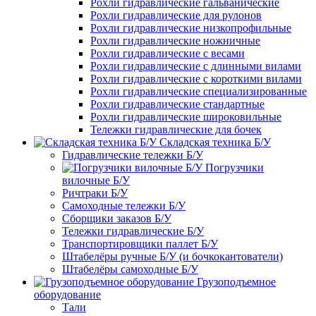
Рохли гидравлические гальванические
Рохли гидравлические для рулонов
Рохли гидравлические низкопрофильные
Рохли гидравлические ножничные
Рохли гидравлические с весами
Рохли гидравлические с длинными вилами
Рохли гидравлические с короткими вилами
Рохли гидравлические специализированные
Рохли гидравлические стандартные
Рохли гидравлические широковильные
Тележки гидравлические для бочек
Складская техника Б/У
Гидравлические тележки Б/У
Погрузчики
вилочные Б/У
Ричтраки Б/У
Самоходные тележки Б/У
Сборщики заказов Б/У
Тележки гидравлические Б/У
Транспортировщики паллет Б/У
Штабелёры ручные Б/У (и бочкокантователи)
Штабелёры самоходные Б/У
Грузоподъемное
оборудование
Тали