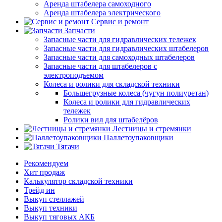
Аренда штабелера самоходного
Аренда штабелера электрического
Сервис и ремонт
Запчасти
Запасные части для гидравлических тележек
Запасные части для гидравлических штабелеров
Запасные части для самоходных штабелеров
Запасные части для штабелеров с
электроподъемом
Колеса и ролики для складской техники
Большегрузные колеса (чугун полиуретан)
Колеса и ролики для гидравлических
тележек
Ролики вил для штабелёров
Лестницы и стремянки
Паллетоупаковщики
Тягачи
Рекомендуем
Хит продаж
Калькулятор складской техники
Трейд ин
Выкуп стеллажей
Выкуп техники
Выкуп тяговых АКБ