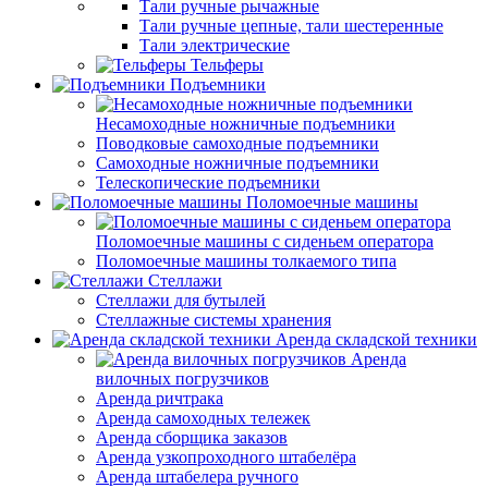
Тали ручные рычажные
Тали ручные цепные, тали шестеренные
Тали электрические
Тельферы
Подъемники
Несамоходные ножничные подъемники
Поводковые самоходные подъемники
Самоходные ножничные подъемники
Телескопические подъемники
Поломоечные машины
Поломоечные машины с сиденьем оператора
Поломоечные машины толкаемого типа
Стеллажи
Стеллажи для бутылей
Стеллажные системы хранения
Аренда складской техники
Аренда
вилочных погрузчиков
Аренда ричтрака
Аренда самоходных тележек
Аренда сборщика заказов
Аренда узкопроходного штабелёра
Аренда штабелера ручного