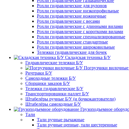
Рохли гидравлические гальванические
Рохли гидравлические для рулонов
Рохли гидравлические низкопрофильные
Рохли гидравлические ножничные
Рохли гидравлические с весами
Рохли гидравлические с длинными вилами
Рохли гидравлические с короткими вилами
Рохли гидравлические специализированные
Рохли гидравлические стандартные
Рохли гидравлические широковильные
Тележки гидравлические для бочек
Складская техника Б/У
Гидравлические тележки Б/У
Погрузчики вилочные
Ричтраки Б/У
Самоходные тележки Б/У
Сборщики заказов Б/У
Тележки гидравлические Б/У
Транспортировщики паллет Б/У
Штабелёры ручные Б/У (и бочкокантователи)
Штабелёры самоходные Б/У
Грузоподъемное оборуд
Тали
Тали ручные рычажные
Тали ручные цепные, тали шестеренные