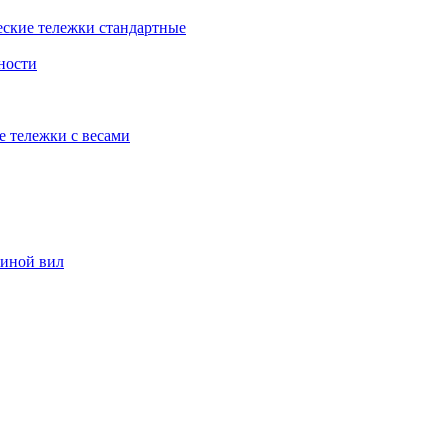
еские тележки стандартные
ности
е тележки с весами
риной вил