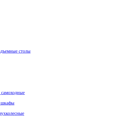
дъемные столы
 самоходные
е шкафы
вухколесные