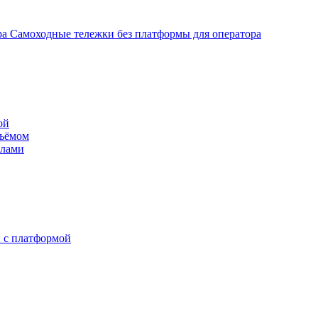
Самоходные тележки без платформы для оператора
ой
дъёмом
илами
 с платформой