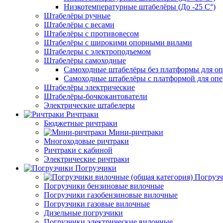
Низкотемпературные штабелёры (До -25 C°)
Штабелёры ручные
Штабелёры с весами
Штабелёры с противовесом
Штабелёры с широкими опорными вилами
Штабелеры с электроподъемом
Штабелёры самоходные
Самоходные штабелёры без платформы для оп
Самоходные штабелёры с платформой для опе
Штабелёры электрические
Штабелёры-бочкокантователи
Электрические штабелеры
Ричтраки
Бюджетные ричтраки
Мини-ричтраки
Многоходовые ричтраки
Ричтраки с кабиной
Электрические ричтраки
Погрузчики
Погрузч
Погрузчики бензиновые вилочные
Погрузчики газобензиновые вилочные
Погрузчики газовые вилочные
Дизельные погрузчики
Погрузчики электрические вилочные