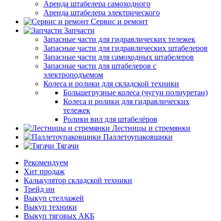
Аренда штабелера самоходного
Аренда штабелера электрического
Сервис и ремонт
Запчасти
Запасные части для гидравлических тележек
Запасные части для гидравлических штабелеров
Запасные части для самоходных штабелеров
Запасные части для штабелеров с
электроподъемом
Колеса и ролики для складской техники
Большегрузные колеса (чугун полиуретан)
Колеса и ролики для гидравлических
тележек
Ролики вил для штабелёров
Лестницы и стремянки
Паллетоупаковщики
Тягачи
Рекомендуем
Хит продаж
Калькулятор складской техники
Трейд ин
Выкуп стеллажей
Выкуп техники
Выкуп тяговых АКБ