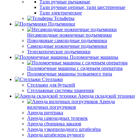
Тали ручные рычажные
Тали ручные цепные, тали шестеренные
Тали электрические
Тельферы
Подъемники
Несамоходные ножничные подъемники
Поводковые самоходные подъемники
Самоходные ножничные подъемники
Телескопические подъемники
Поломоечные машины
Поломоечные машины с сиденьем оператора
Поломоечные машины толкаемого типа
Стеллажи
Стеллажи для бутылей
Стеллажные системы хранения
Аренда складской техники
Аренда
вилочных погрузчиков
Аренда ричтрака
Аренда самоходных тележек
Аренда сборщика заказов
Аренда узкопроходного штабелёра
Аренда штабелера ручного