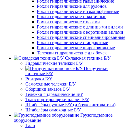
Рохли гидравлические гальванические
Рохли гидравлические для рулонов
Рохли гидравлические низкопрофильные
Рохли гидравлические ножничные
Рохли гидравлические с весами
Рохли гидравлические с длинными вилами
Рохли гидравлические с короткими вилами
Рохли гидравлические специализированные
Рохли гидравлические стандартные
Рохли гидравлические широковильные
Тележки гидравлические для бочек
Складская техника Б/У
Гидравлические тележки Б/У
Погрузчики
вилочные Б/У
Ричтраки Б/У
Самоходные тележки Б/У
Сборщики заказов Б/У
Тележки гидравлические Б/У
Транспортировщики паллет Б/У
Штабелёры ручные Б/У (и бочкокантователи)
Штабелёры самоходные Б/У
Грузоподъемное
оборудование
Тали