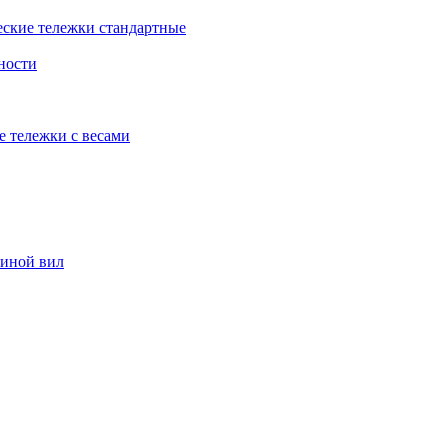
еские тележки стандартные
ности
е тележки с весами
риной вил