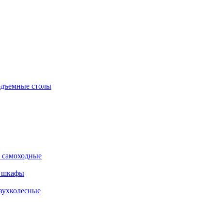
дъемные столы
 самоходные
е шкафы
вухколесные