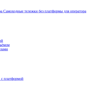
Самоходные тележки без платформы для оператора
ой
дъёмом
илами
 с платформой