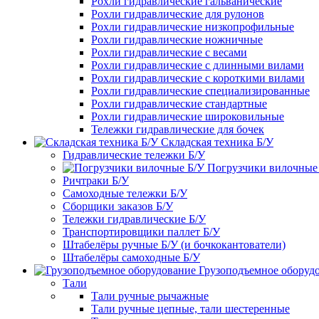
Рохли гидравлические гальванические
Рохли гидравлические для рулонов
Рохли гидравлические низкопрофильные
Рохли гидравлические ножничные
Рохли гидравлические с весами
Рохли гидравлические с длинными вилами
Рохли гидравлические с короткими вилами
Рохли гидравлические специализированные
Рохли гидравлические стандартные
Рохли гидравлические широковильные
Тележки гидравлические для бочек
Складская техника Б/У
Гидравлические тележки Б/У
Погрузчики вилочные
Ричтраки Б/У
Самоходные тележки Б/У
Сборщики заказов Б/У
Тележки гидравлические Б/У
Транспортировщики паллет Б/У
Штабелёры ручные Б/У (и бочкокантователи)
Штабелёры самоходные Б/У
Грузоподъемное оборуд
Тали
Тали ручные рычажные
Тали ручные цепные, тали шестеренные