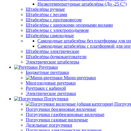
Низкотемпературные штабелёры (До -25 C°)
Штабелёры ручные
Штабелёры с весами
Штабелёры с противовесом
Штабелёры с широкими опорными вилами
Штабелеры с электроподъемом
Штабелёры самоходные
Самоходные штабелёры без платформы для оп
Самоходные штабелёры с платформой для опе
Штабелёры электрические
Штабелёры-бочкокантователи
Электрические штабелеры
Ричтраки
Бюджетные ричтраки
Мини-ричтраки
Многоходовые ричтраки
Ричтраки с кабиной
Электрические ричтраки
Погрузчики
Погрузч
Погрузчики бензиновые вилочные
Погрузчики газобензиновые вилочные
Погрузчики газовые вилочные
Дизельные погрузчики
Погрузчики электрические вилочные