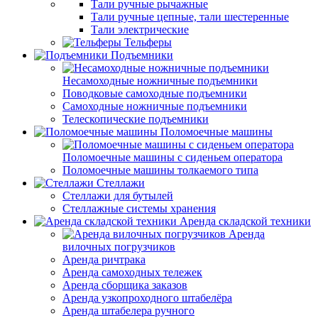
Тали ручные рычажные
Тали ручные цепные, тали шестеренные
Тали электрические
Тельферы
Подъемники
Несамоходные ножничные подъемники
Поводковые самоходные подъемники
Самоходные ножничные подъемники
Телескопические подъемники
Поломоечные машины
Поломоечные машины с сиденьем оператора
Поломоечные машины толкаемого типа
Стеллажи
Стеллажи для бутылей
Стеллажные системы хранения
Аренда складской техники
Аренда
вилочных погрузчиков
Аренда ричтрака
Аренда самоходных тележек
Аренда сборщика заказов
Аренда узкопроходного штабелёра
Аренда штабелера ручного