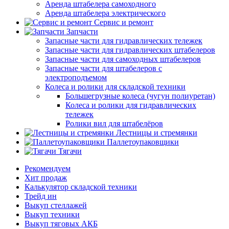
Аренда штабелера самоходного
Аренда штабелера электрического
Сервис и ремонт
Запчасти
Запасные части для гидравлических тележек
Запасные части для гидравлических штабелеров
Запасные части для самоходных штабелеров
Запасные части для штабелеров с
электроподъемом
Колеса и ролики для складской техники
Большегрузные колеса (чугун полиуретан)
Колеса и ролики для гидравлических
тележек
Ролики вил для штабелёров
Лестницы и стремянки
Паллетоупаковщики
Тягачи
Рекомендуем
Хит продаж
Калькулятор складской техники
Трейд ин
Выкуп стеллажей
Выкуп техники
Выкуп тяговых АКБ