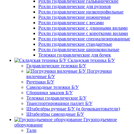
Рохли гидравлические гальванические
Рохли гидравлические для рулонов
Рохли гидравлические низкопрофильные
Рохли гидравлические ножничные
Рохли гидравлические с весами
Рохли гидравлические с длинными вилами
Рохли гидравлические с короткими вилами
Рохли гидравлические специализированные
Рохли гидравлические стандартные
Рохли гидравлические широковильные
Тележки гидравлические для бочек
Складская техника Б/У
Гидравлические тележки Б/У
Погрузчики
вилочные Б/У
Ричтраки Б/У
Самоходные тележки Б/У
Сборщики заказов Б/У
Тележки гидравлические Б/У
Транспортировщики паллет Б/У
Штабелёры ручные Б/У (и бочкокантователи)
Штабелёры самоходные Б/У
Грузоподъемное
оборудование
Тали