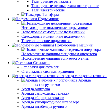
Тали ручные рычажные
Тали ручные цепные, тали шестеренные
Тали электрические
Тельферы
Подъемники
Несамоходные ножничные подъемники
Поводковые самоходные подъемники
Самоходные ножничные подъемники
Телескопические подъемники
Поломоечные машины
Поломоечные машины с сиденьем оператора
Поломоечные машины толкаемого типа
Стеллажи
Стеллажи для бутылей
Стеллажные системы хранения
Аренда складской техники
Аренда
вилочных погрузчиков
Аренда ричтрака
Аренда самоходных тележек
Аренда сборщика заказов
Аренда узкопроходного штабелёра
Аренда штабелера ручного