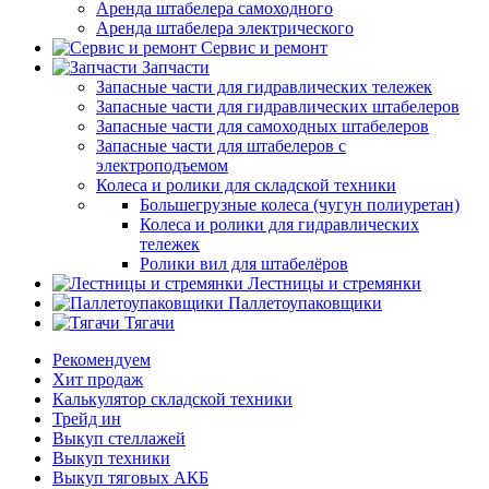
Аренда штабелера самоходного
Аренда штабелера электрического
Сервис и ремонт
Запчасти
Запасные части для гидравлических тележек
Запасные части для гидравлических штабелеров
Запасные части для самоходных штабелеров
Запасные части для штабелеров с
электроподъемом
Колеса и ролики для складской техники
Большегрузные колеса (чугун полиуретан)
Колеса и ролики для гидравлических
тележек
Ролики вил для штабелёров
Лестницы и стремянки
Паллетоупаковщики
Тягачи
Рекомендуем
Хит продаж
Калькулятор складской техники
Трейд ин
Выкуп стеллажей
Выкуп техники
Выкуп тяговых АКБ