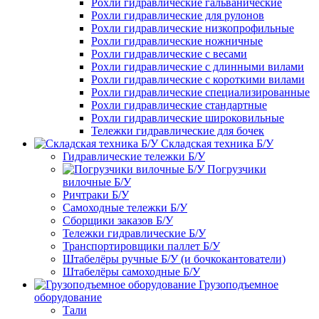
Рохли гидравлические гальванические
Рохли гидравлические для рулонов
Рохли гидравлические низкопрофильные
Рохли гидравлические ножничные
Рохли гидравлические с весами
Рохли гидравлические с длинными вилами
Рохли гидравлические с короткими вилами
Рохли гидравлические специализированные
Рохли гидравлические стандартные
Рохли гидравлические широковильные
Тележки гидравлические для бочек
Складская техника Б/У
Гидравлические тележки Б/У
Погрузчики
вилочные Б/У
Ричтраки Б/У
Самоходные тележки Б/У
Сборщики заказов Б/У
Тележки гидравлические Б/У
Транспортировщики паллет Б/У
Штабелёры ручные Б/У (и бочкокантователи)
Штабелёры самоходные Б/У
Грузоподъемное
оборудование
Тали