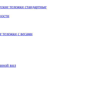
еские тележки стандартные
ности
е тележки с весами
риной вил