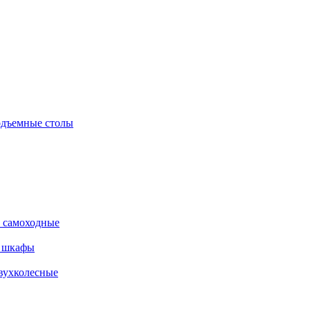
дъемные столы
 самоходные
е шкафы
вухколесные