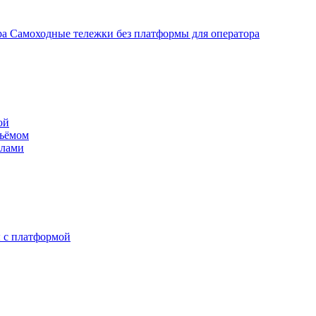
Самоходные тележки без платформы для оператора
ой
дъёмом
илами
 с платформой