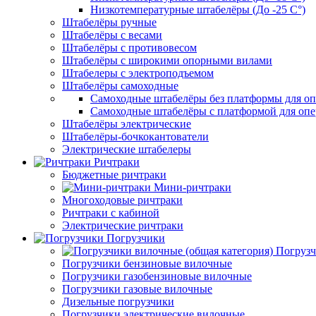
Низкотемпературные штабелёры (До -25 C°)
Штабелёры ручные
Штабелёры с весами
Штабелёры с противовесом
Штабелёры с широкими опорными вилами
Штабелеры с электроподъемом
Штабелёры самоходные
Самоходные штабелёры без платформы для оп
Самоходные штабелёры с платформой для опе
Штабелёры электрические
Штабелёры-бочкокантователи
Электрические штабелеры
Ричтраки
Бюджетные ричтраки
Мини-ричтраки
Многоходовые ричтраки
Ричтраки с кабиной
Электрические ричтраки
Погрузчики
Погрузч
Погрузчики бензиновые вилочные
Погрузчики газобензиновые вилочные
Погрузчики газовые вилочные
Дизельные погрузчики
Погрузчики электрические вилочные