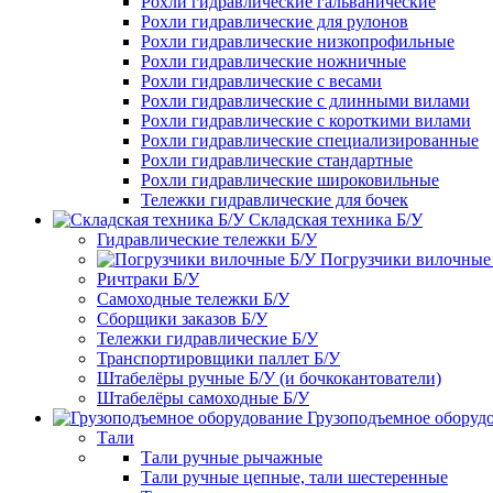
Рохли гидравлические гальванические
Рохли гидравлические для рулонов
Рохли гидравлические низкопрофильные
Рохли гидравлические ножничные
Рохли гидравлические с весами
Рохли гидравлические с длинными вилами
Рохли гидравлические с короткими вилами
Рохли гидравлические специализированные
Рохли гидравлические стандартные
Рохли гидравлические широковильные
Тележки гидравлические для бочек
Складская техника Б/У
Гидравлические тележки Б/У
Погрузчики вилочные
Ричтраки Б/У
Самоходные тележки Б/У
Сборщики заказов Б/У
Тележки гидравлические Б/У
Транспортировщики паллет Б/У
Штабелёры ручные Б/У (и бочкокантователи)
Штабелёры самоходные Б/У
Грузоподъемное оборуд
Тали
Тали ручные рычажные
Тали ручные цепные, тали шестеренные