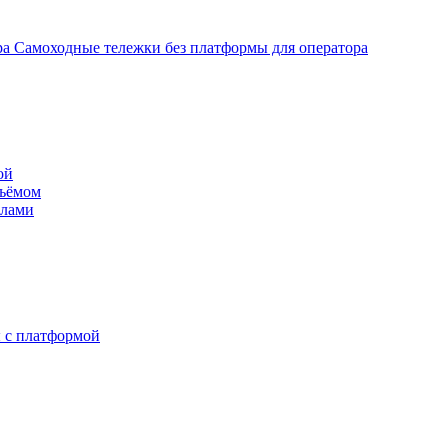
Самоходные тележки без платформы для оператора
ой
дъёмом
илами
 с платформой