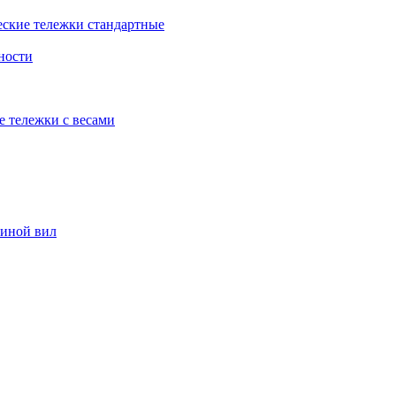
еские тележки стандартные
ности
е тележки с весами
риной вил