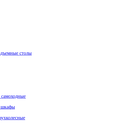
дъемные столы
 самоходные
е шкафы
вухколесные