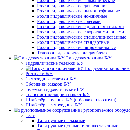
Рохли гидравлические гальванические
Рохли гидравлические для рулонов
Рохли гидравлические низкопрофильные
Рохли гидравлические ножничные
Рохли гидравлические с весами
Рохли гидравлические с длинными вилами
Рохли гидравлические с короткими вилами
Рохли гидравлические специализированные
Рохли гидравлические стандартные
Рохли гидравлические широковильные
Тележки гидравлические для бочек
Складская техника Б/У
Гидравлические тележки Б/У
Погрузчики вилочные
Ричтраки Б/У
Самоходные тележки Б/У
Сборщики заказов Б/У
Тележки гидравлические Б/У
Транспортировщики паллет Б/У
Штабелёры ручные Б/У (и бочкокантователи)
Штабелёры самоходные Б/У
Грузоподъемное оборуд
Тали
Тали ручные рычажные
Тали ручные цепные, тали шестеренные