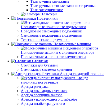
Тали ручные рычажные
Тали ручные цепные, тали шестеренные
Тали электрические
Тельферы
Подъемники
Несамоходные ножничные подъемники
Поводковые самоходные подъемники
Самоходные ножничные подъемники
Телескопические подъемники
Поломоечные машины
Поломоечные машины с сиденьем оператора
Поломоечные машины толкаемого типа
Стеллажи
Стеллажи для бутылей
Стеллажные системы хранения
Аренда складской техники
Аренда
вилочных погрузчиков
Аренда ричтрака
Аренда самоходных тележек
Аренда сборщика заказов
Аренда узкопроходного штабелёра
Аренда штабелера ручного