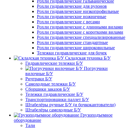
Рохли гидравлические гальванические
Рохли гидравлические для рулонов
Рохли гидравлические низкопрофильные
Рохли гидравлические ножничные
Рохли гидравлические с весами
Рохли гидравлические с длинными вилами
Рохли гидравлические с короткими вилами
Рохли гидравлические специализированные
Рохли гидравлические стандартные
Рохли гидравлические широковильные
Тележки гидравлические для бочек
Складская техника Б/У
Гидравлические тележки Б/У
Погрузчики
вилочные Б/У
Ричтраки Б/У
Самоходные тележки Б/У
Сборщики заказов Б/У
Тележки гидравлические Б/У
Транспортировщики паллет Б/У
Штабелёры ручные Б/У (и бочкокантователи)
Штабелёры самоходные Б/У
Грузоподъемное
оборудование
Тали