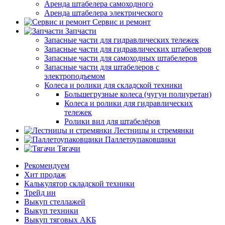
Аренда штабелера самоходного
Аренда штабелера электрического
Сервис и ремонт
Запчасти
Запасные части для гидравлических тележек
Запасные части для гидравлических штабелеров
Запасные части для самоходных штабелеров
Запасные части для штабелеров с
электроподъемом
Колеса и ролики для складской техники
Большегрузные колеса (чугун полиуретан)
Колеса и ролики для гидравлических
тележек
Ролики вил для штабелёров
Лестницы и стремянки
Паллетоупаковщики
Тягачи
Рекомендуем
Хит продаж
Калькулятор складской техники
Трейд ин
Выкуп стеллажей
Выкуп техники
Выкуп тяговых АКБ