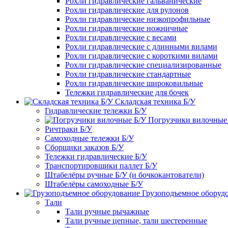
Рохли гидравлические гальванические
Рохли гидравлические для рулонов
Рохли гидравлические низкопрофильные
Рохли гидравлические ножничные
Рохли гидравлические с весами
Рохли гидравлические с длинными вилами
Рохли гидравлические с короткими вилами
Рохли гидравлические специализированные
Рохли гидравлические стандартные
Рохли гидравлические широковильные
Тележки гидравлические для бочек
Складская техника Б/У
Гидравлические тележки Б/У
Погрузчики вилочные
Ричтраки Б/У
Самоходные тележки Б/У
Сборщики заказов Б/У
Тележки гидравлические Б/У
Транспортировщики паллет Б/У
Штабелёры ручные Б/У (и бочкокантователи)
Штабелёры самоходные Б/У
Грузоподъемное оборуд
Тали
Тали ручные рычажные
Тали ручные цепные, тали шестеренные