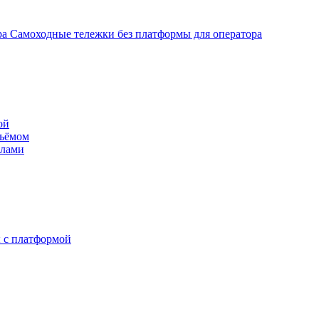
Самоходные тележки без платформы для оператора
ой
дъёмом
илами
 с платформой