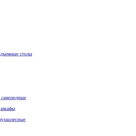
дъемные столы
 самоходные
е шкафы
вухколесные