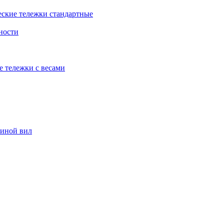
еские тележки стандартные
ности
е тележки с весами
риной вил