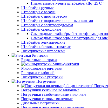
Низкотемпературные штабелёры (До -25 C°)
Штабелёры ручные
Штабелёры с весами
Штабелёры с противовесом
Штабелёры с широкими опорными вилами
Штабелеры с электроподъемом
Штабелёры самоходные
Самоходные штабелёры без платформы для оп
Самоходные штабелёры с платформой для опе
Штабелёры электрические
Штабелёры-бочкокантователи
Электрические штабелеры
Ричтраки
Бюджетные ричтраки
Мини-ричтраки
Многоходовые ричтраки
Ричтраки с кабиной
Электрические ричтраки
Погрузчики
Погрузч
Погрузчики бензиновые вилочные
Погрузчики газобензиновые вилочные
Погрузчики газовые вилочные
Дизельные погрузчики
Погрузчики электрические вилочные