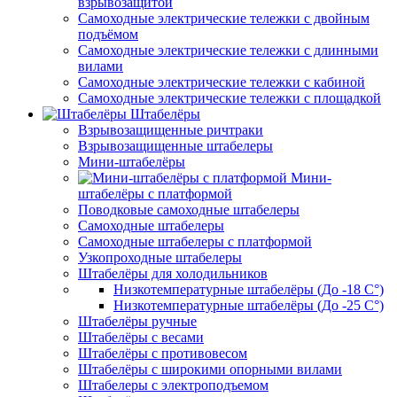
взрывозащитой
Самоходные электрические тележки с двойным
подъёмом
Самоходные электрические тележки с длинными
вилами
Самоходные электрические тележки с кабиной
Самоходные электрические тележки с площадкой
Штабелёры
Взрывозащищенные ричтраки
Взрывозащищенные штабелеры
Мини-штабелёры
Мини-
штабелёры с платформой
Поводковые самоходные штабелеры
Самоходные штабелеры
Самоходные штабелеры с платформой
Узкопроходные штабелеры
Штабелёры для холодильников
Низкотемпературные штабелёры (До -18 C°)
Низкотемпературные штабелёры (До -25 C°)
Штабелёры ручные
Штабелёры с весами
Штабелёры с противовесом
Штабелёры с широкими опорными вилами
Штабелеры с электроподъемом