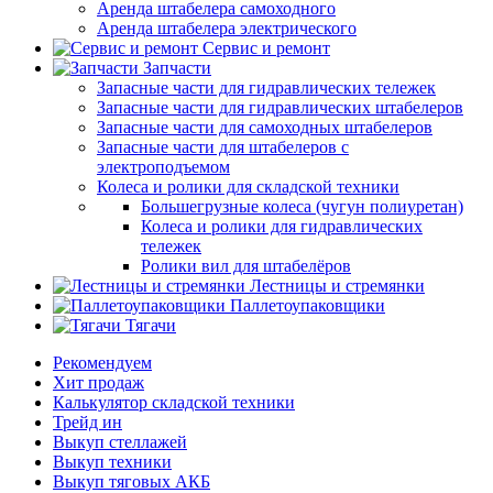
Аренда штабелера самоходного
Аренда штабелера электрического
Сервис и ремонт
Запчасти
Запасные части для гидравлических тележек
Запасные части для гидравлических штабелеров
Запасные части для самоходных штабелеров
Запасные части для штабелеров с
электроподъемом
Колеса и ролики для складской техники
Большегрузные колеса (чугун полиуретан)
Колеса и ролики для гидравлических
тележек
Ролики вил для штабелёров
Лестницы и стремянки
Паллетоупаковщики
Тягачи
Рекомендуем
Хит продаж
Калькулятор складской техники
Трейд ин
Выкуп стеллажей
Выкуп техники
Выкуп тяговых АКБ