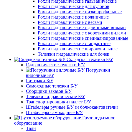
Рохли гидравлические гальванические
Рохли гидравлические для рулонов
Рохли гидравлические низкопрофильные
Рохли гидравлические ножничные
Рохли гидравлические с весами
Рохли гидравлические с длинными вилами
Рохли гидравлические с короткими вилами
Рохли гидравлические специализированные
Рохли гидравлические стандартные
Рохли гидравлические широковильные
Тележки гидравлические для бочек
Складская техника Б/У
Гидравлические тележки Б/У
Погрузчики
вилочные Б/У
Ричтраки Б/У
Самоходные тележки Б/У
Сборщики заказов Б/У
Тележки гидравлические Б/У
Транспортировщики паллет Б/У
Штабелёры ручные Б/У (и бочкокантователи)
Штабелёры самоходные Б/У
Грузоподъемное
оборудование
Тали