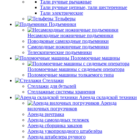
Тали ручные рычажные
Тали ручные цепные, тали шестеренные
Тали электрические
Тельферы
Подъемники
Несамоходные ножничные подъемники
Поводковые самоходные подъемники
Самоходные ножничные подъемники
Телескопические подъемники
Поломоечные машины
Поломоечные машины с сиденьем оператора
Поломоечные машины толкаемого типа
Стеллажи
Стеллажи для бутылей
Стеллажные системы хранения
Аренда складской техники
Аренда
вилочных погрузчиков
Аренда ричтрака
Аренда самоходных тележек
Аренда сборщика заказов
Аренда узкопроходного штабелёра
Аренда штабелера ручного