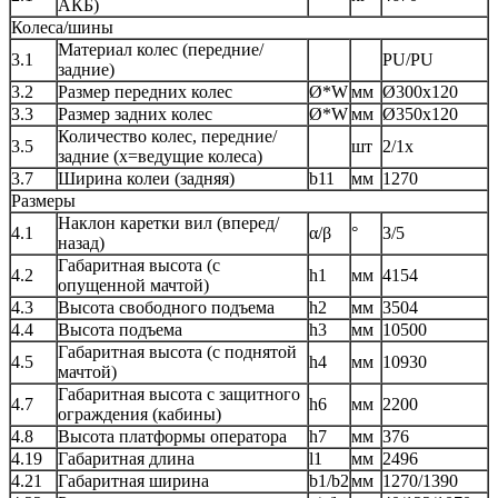
АКБ)
Колеса/шины
Материал колес (передние/
3.1
PU/PU
задние)
3.2
Размер передних колес
Ø*W
мм
Ø300x120
3.3
Размер задних колес
Ø*W
мм
Ø350x120
Количество колес, передние/
3.5
шт
2/1х
задние (х=ведущие колеса)
3.7
Ширина колеи (задняя)
b11
мм
1270
Размеры
Наклон каретки вил (вперед/
4.1
α/β
°
3/5
назад)
Габаритная высота (с
4.2
h1
мм
4154
опущенной мачтой)
4.3
Высота свободного подъема
h2
мм
3504
4.4
Высота подъема
h3
мм
10500
Габаритная высота (с поднятой
4.5
h4
мм
10930
мачтой)
Габаритная высота с защитного
4.7
h6
мм
2200
ограждения (кабины)
4.8
Высота платформы оператора
h7
мм
376
4.19
Габаритная длина
l1
мм
2496
4.21
Габаритная ширина
b1/b2
мм
1270/1390