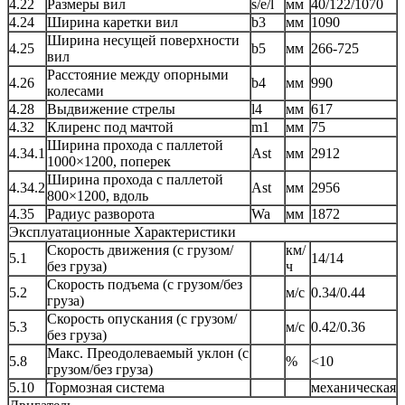
4.22
Размеры вил
s/e/l
мм
40/122/1070
4.24
Ширина каретки вил
b3
мм
1090
Ширина несущей поверхности
4.25
b5
мм
266-725
вил
Расстояние между опорными
4.26
b4
мм
990
колесами
4.28
Выдвижение стрелы
l4
мм
617
4.32
Клиренс под мачтой
m1
мм
75
Ширина прохода с паллетой
4.34.1
Ast
мм
2912
1000×1200, поперек
Ширина прохода с паллетой
4.34.2
Ast
мм
2956
800×1200, вдоль
4.35
Радиус разворота
Wa
мм
1872
Эксплуатационные Характеристики
Скорость движения (с грузом/
км/
5.1
14/14
без груза)
ч
Скорость подъема (с грузом/без
5.2
м/с
0.34/0.44
груза)
Скорость опускания (с грузом/
5.3
м/с
0.42/0.36
без груза)
Макс. Преодолеваемый уклон (с
5.8
%
<10
грузом/без груза)
5.10
Тормозная система
механическая