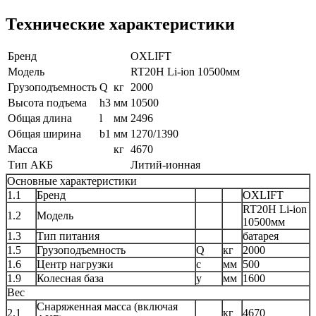
Технические характеристики
Бренд
OXLIFT
Модель
RT20H Li-ion 10500мм
Грузоподъемность
Q
кг
2000
Высота подъема
h3
мм
10500
Общая длина
l
мм
2496
Общая ширина
b1
мм
1270/1390
Масса
кг
4670
Тип АКБ
Литий-ионная
Основные характеристики
1.1
Бренд
OXLIFT
RT20H Li-ion
1.2
Модель
10500мм
1.3
Тип питания
батарея
1.5
Грузоподъемность
Q
кг
2000
1.6
Центр нагрузки
c
мм
500
1.9
Колесная база
y
мм
1600
Вес
Снаряженная масса (включая
2.1
кг
4670