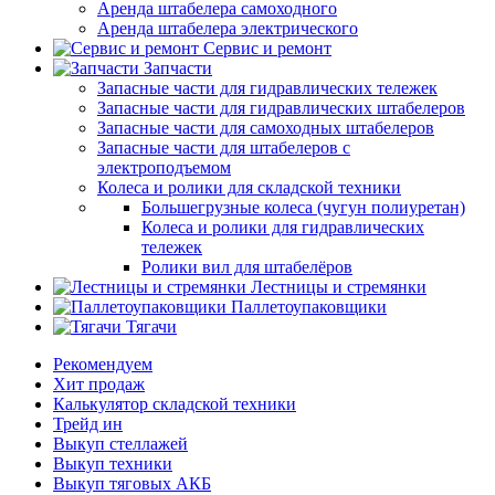
Аренда штабелера самоходного
Аренда штабелера электрического
Сервис и ремонт
Запчасти
Запасные части для гидравлических тележек
Запасные части для гидравлических штабелеров
Запасные части для самоходных штабелеров
Запасные части для штабелеров с
электроподъемом
Колеса и ролики для складской техники
Большегрузные колеса (чугун полиуретан)
Колеса и ролики для гидравлических
тележек
Ролики вил для штабелёров
Лестницы и стремянки
Паллетоупаковщики
Тягачи
Рекомендуем
Хит продаж
Калькулятор складской техники
Трейд ин
Выкуп стеллажей
Выкуп техники
Выкуп тяговых АКБ