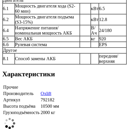
Двигатель
Мощность двигателя хода (S2-
6.1
кВт
6.5
60 мин)
Мощность двигателя подъема
6.2
кВт
12.8
(S3-15%)
Напряжение питания/
В/
6.4
24/180
номинальная мощность АКБ
Ач
6.5
Вес АКБ
кг
920
6.6
Рулевая система
EPS
Другое
передняя/
8.1
Способ замены АКБ
верхняя
Характеристики
Прочие
Производитель
Oxlift
Артикул
792182
Высота подъёма
10500 мм
Грузоподъёмность
2000 кг