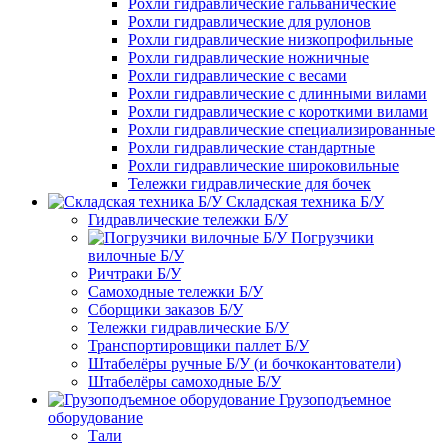
Рохли гидравлические гальванические
Рохли гидравлические для рулонов
Рохли гидравлические низкопрофильные
Рохли гидравлические ножничные
Рохли гидравлические с весами
Рохли гидравлические с длинными вилами
Рохли гидравлические с короткими вилами
Рохли гидравлические специализированные
Рохли гидравлические стандартные
Рохли гидравлические широковильные
Тележки гидравлические для бочек
Складская техника Б/У
Гидравлические тележки Б/У
Погрузчики
вилочные Б/У
Ричтраки Б/У
Самоходные тележки Б/У
Сборщики заказов Б/У
Тележки гидравлические Б/У
Транспортировщики паллет Б/У
Штабелёры ручные Б/У (и бочкокантователи)
Штабелёры самоходные Б/У
Грузоподъемное
оборудование
Тали