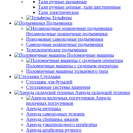
Тали ручные рычажные
Тали ручные цепные, тали шестеренные
Тали электрические
Тельферы
Подъемники
Несамоходные ножничные подъемники
Поводковые самоходные подъемники
Самоходные ножничные подъемники
Телескопические подъемники
Поломоечные машины
Поломоечные машины с сиденьем оператора
Поломоечные машины толкаемого типа
Стеллажи
Стеллажи для бутылей
Стеллажные системы хранения
Аренда складской техники
Аренда
вилочных погрузчиков
Аренда ричтрака
Аренда самоходных тележек
Аренда сборщика заказов
Аренда узкопроходного штабелёра
Аренда штабелера ручного