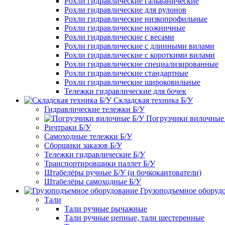
Рохли гидравлические гальванические
Рохли гидравлические для рулонов
Рохли гидравлические низкопрофильные
Рохли гидравлические ножничные
Рохли гидравлические с весами
Рохли гидравлические с длинными вилами
Рохли гидравлические с короткими вилами
Рохли гидравлические специализированные
Рохли гидравлические стандартные
Рохли гидравлические широковильные
Тележки гидравлические для бочек
Складская техника Б/У
Гидравлические тележки Б/У
Погрузчики вилочные
Ричтраки Б/У
Самоходные тележки Б/У
Сборщики заказов Б/У
Тележки гидравлические Б/У
Транспортировщики паллет Б/У
Штабелёры ручные Б/У (и бочкокантователи)
Штабелёры самоходные Б/У
Грузоподъемное оборуд
Тали
Тали ручные рычажные
Тали ручные цепные, тали шестеренные