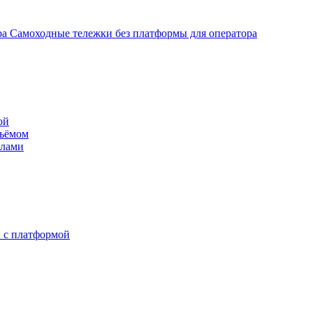
Самоходные тележки без платформы для оператора
ой
дъёмом
илами
 с платформой