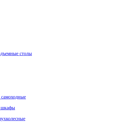
дъемные столы
 самоходные
е шкафы
вухколесные