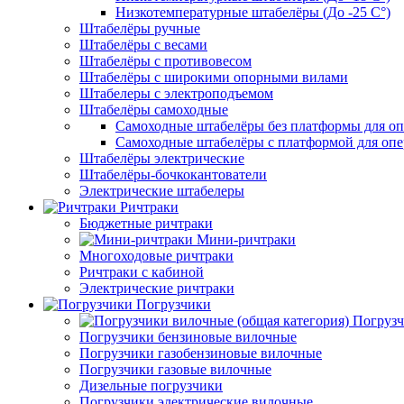
Низкотемпературные штабелёры (До -25 C°)
Штабелёры ручные
Штабелёры с весами
Штабелёры с противовесом
Штабелёры с широкими опорными вилами
Штабелеры с электроподъемом
Штабелёры самоходные
Самоходные штабелёры без платформы для оп
Самоходные штабелёры с платформой для опе
Штабелёры электрические
Штабелёры-бочкокантователи
Электрические штабелеры
Ричтраки
Бюджетные ричтраки
Мини-ричтраки
Многоходовые ричтраки
Ричтраки с кабиной
Электрические ричтраки
Погрузчики
Погрузч
Погрузчики бензиновые вилочные
Погрузчики газобензиновые вилочные
Погрузчики газовые вилочные
Дизельные погрузчики
Погрузчики электрические вилочные