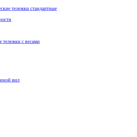
еские тележки стандартные
ности
е тележки с весами
риной вил