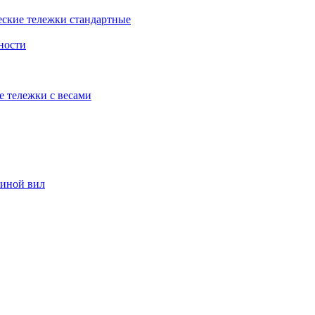
еские тележки стандартные
ности
е тележки с весами
риной вил