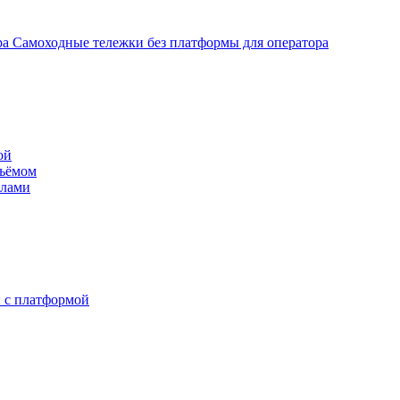
Самоходные тележки без платформы для оператора
ой
дъёмом
илами
 с платформой