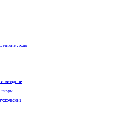
дъемные столы
 самоходные
е шкафы
вухколесные