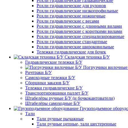
Рохли гидравлические гальванические
Рохли гидравлические для рулонов
Рохли гидравлические низкопрофильные
Рохли гидравлические ножничные
Рохли гидравлические с весами
Рохли гидравлические с длинными вилами
Рохли гидравлические с короткими вилами
Рохли гидравлические специализированные
Рохли гидравлические стандартные
Рохли гидравлические широковильные
Тележки гидравлические для бочек
Складская техника Б/У
Гидравлические тележки Б/У
Погрузчики вилочные
Ричтраки Б/У
Самоходные тележки Б/У
Сборщики заказов Б/У
Тележки гидравлические Б/У
Транспортировщики паллет Б/У
Штабелёры ручные Б/У (и бочкокантователи)
Штабелёры самоходные Б/У
Грузоподъемное оборуд
Тали
Тали ручные рычажные
Тали ручные цепные, тали шестеренные