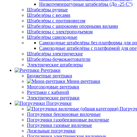
Низкотемпературные штабелёры (До -25 C°)
Штабелёры ручные
Штабелёры с весами
Штабелёры с противовесом
Штабелёры с широкими опорными вилами
Штабелеры с электроподъемом
Штабелёры самоходные
Самоходные штабелёры без платформы для оп
Самоходные штабелёры с платформой для опе
Штабелёры электрические
Штабелёры-бочкокантователи
Электрические штабелеры
Ричтраки
Бюджетные ричтраки
Мини-ричтраки
Многоходовые ричтраки
Ричтраки с кабиной
Электрические ричтраки
Погрузчики
Погрузч
Погрузчики бензиновые вилочные
Погрузчики газобензиновые вилочные
Погрузчики газовые вилочные
Дизельные погрузчики
Погрузчики электрические вилочные