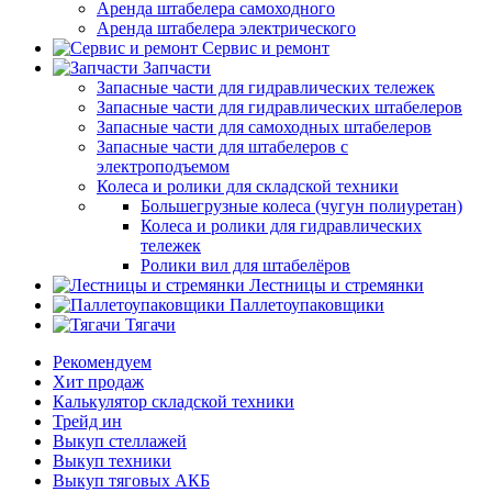
Аренда штабелера самоходного
Аренда штабелера электрического
Сервис и ремонт
Запчасти
Запасные части для гидравлических тележек
Запасные части для гидравлических штабелеров
Запасные части для самоходных штабелеров
Запасные части для штабелеров с
электроподъемом
Колеса и ролики для складской техники
Большегрузные колеса (чугун полиуретан)
Колеса и ролики для гидравлических
тележек
Ролики вил для штабелёров
Лестницы и стремянки
Паллетоупаковщики
Тягачи
Рекомендуем
Хит продаж
Калькулятор складской техники
Трейд ин
Выкуп стеллажей
Выкуп техники
Выкуп тяговых АКБ