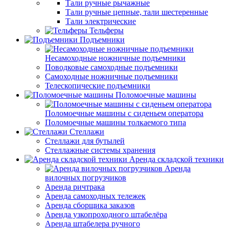
Тали ручные рычажные
Тали ручные цепные, тали шестеренные
Тали электрические
Тельферы
Подъемники
Несамоходные ножничные подъемники
Поводковые самоходные подъемники
Самоходные ножничные подъемники
Телескопические подъемники
Поломоечные машины
Поломоечные машины с сиденьем оператора
Поломоечные машины толкаемого типа
Стеллажи
Стеллажи для бутылей
Стеллажные системы хранения
Аренда складской техники
Аренда
вилочных погрузчиков
Аренда ричтрака
Аренда самоходных тележек
Аренда сборщика заказов
Аренда узкопроходного штабелёра
Аренда штабелера ручного