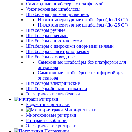
Самоходные штабелеры с платформой
Узкопроходные штабелеры
Штабелёры для холодильников
Низкотемпературные штабелёры (До -18 C°)
Низкотемпературные штабелёры (До -25 C°)
Штабелёры ручные
Штабелёры с весами
Штабелёры с противовесом
Штабелёры с широкими опорными вилами
Штабелеры с электроподъемом
Штабелёры самоходные
Самоходные штабелёры без платформы для
оператора
Самоходные штабелёры с платформой для
оператора
Штабелёры электрические
Штабелёры-бочкокантователи
Электрические штабелеры
Ричтраки
Бюджетные ричтраки
Мини-ричтраки
Многоходовые ричтраки
Ричтраки с кабиной
Электрические ричтраки
Погрузчики