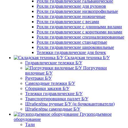
Рохли гидравлические гальванические
Рохли гидравлические для рулонов
Рохли гидравлические низкопрофильные
Рохли гидравлические ножничные
Рохли гидравлические с весами
Рохли гидравлические с длинными вилами
Рохли гидравлические с короткими вилами
Рохли гидравлические специализированные
Рохли гидравлические стандартные
Рохли гидравлические широковильные
Тележки гидравлические для бочек
Складская техника Б/У
Гидравлические тележки Б/У
Погрузчики
вилочные Б/У
Ричтраки Б/У
Самоходные тележки Б/У
Сборщики заказов Б/У
Тележки гидравлические Б/У
Транспортировщики паллет Б/У
Штабелёры ручные Б/У (и бочкокантователи)
Штабелёры самоходные Б/У
Грузоподъемное
оборудование
Тали