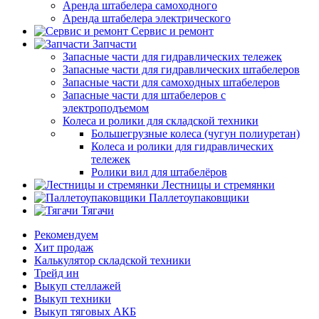
Аренда штабелера самоходного
Аренда штабелера электрического
Сервис и ремонт
Запчасти
Запасные части для гидравлических тележек
Запасные части для гидравлических штабелеров
Запасные части для самоходных штабелеров
Запасные части для штабелеров с
электроподъемом
Колеса и ролики для складской техники
Большегрузные колеса (чугун полиуретан)
Колеса и ролики для гидравлических
тележек
Ролики вил для штабелёров
Лестницы и стремянки
Паллетоупаковщики
Тягачи
Рекомендуем
Хит продаж
Калькулятор складской техники
Трейд ин
Выкуп стеллажей
Выкуп техники
Выкуп тяговых АКБ