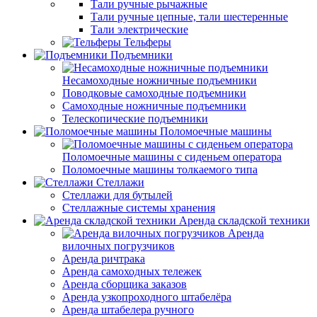
Тали ручные рычажные
Тали ручные цепные, тали шестеренные
Тали электрические
Тельферы
Подъемники
Несамоходные ножничные подъемники
Поводковые самоходные подъемники
Самоходные ножничные подъемники
Телескопические подъемники
Поломоечные машины
Поломоечные машины с сиденьем оператора
Поломоечные машины толкаемого типа
Стеллажи
Стеллажи для бутылей
Стеллажные системы хранения
Аренда складской техники
Аренда
вилочных погрузчиков
Аренда ричтрака
Аренда самоходных тележек
Аренда сборщика заказов
Аренда узкопроходного штабелёра
Аренда штабелера ручного