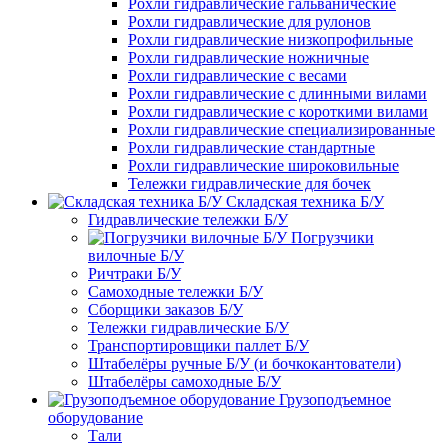
Рохли гидравлические гальванические
Рохли гидравлические для рулонов
Рохли гидравлические низкопрофильные
Рохли гидравлические ножничные
Рохли гидравлические с весами
Рохли гидравлические с длинными вилами
Рохли гидравлические с короткими вилами
Рохли гидравлические специализированные
Рохли гидравлические стандартные
Рохли гидравлические широковильные
Тележки гидравлические для бочек
Складская техника Б/У
Гидравлические тележки Б/У
Погрузчики
вилочные Б/У
Ричтраки Б/У
Самоходные тележки Б/У
Сборщики заказов Б/У
Тележки гидравлические Б/У
Транспортировщики паллет Б/У
Штабелёры ручные Б/У (и бочкокантователи)
Штабелёры самоходные Б/У
Грузоподъемное
оборудование
Тали