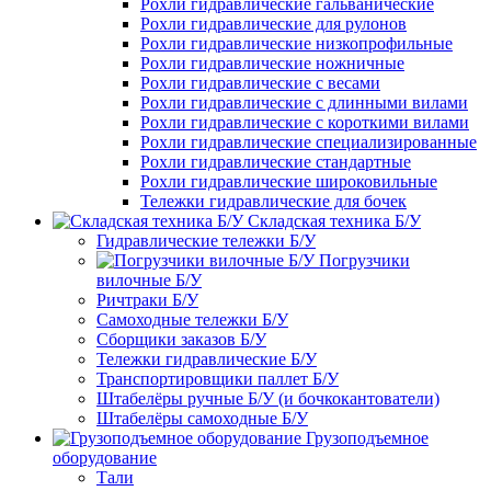
Рохли гидравлические гальванические
Рохли гидравлические для рулонов
Рохли гидравлические низкопрофильные
Рохли гидравлические ножничные
Рохли гидравлические с весами
Рохли гидравлические с длинными вилами
Рохли гидравлические с короткими вилами
Рохли гидравлические специализированные
Рохли гидравлические стандартные
Рохли гидравлические широковильные
Тележки гидравлические для бочек
Складская техника Б/У
Гидравлические тележки Б/У
Погрузчики
вилочные Б/У
Ричтраки Б/У
Самоходные тележки Б/У
Сборщики заказов Б/У
Тележки гидравлические Б/У
Транспортировщики паллет Б/У
Штабелёры ручные Б/У (и бочкокантователи)
Штабелёры самоходные Б/У
Грузоподъемное
оборудование
Тали