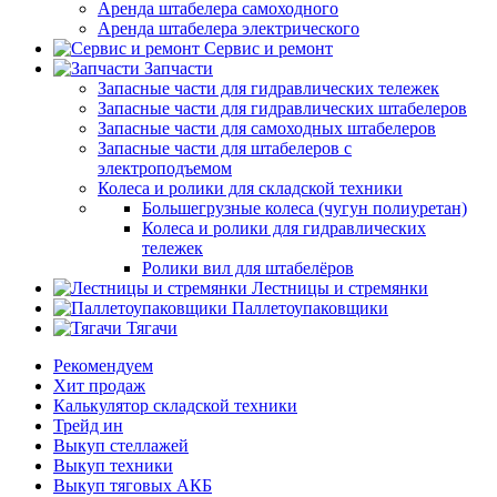
Аренда штабелера самоходного
Аренда штабелера электрического
Сервис и ремонт
Запчасти
Запасные части для гидравлических тележек
Запасные части для гидравлических штабелеров
Запасные части для самоходных штабелеров
Запасные части для штабелеров с
электроподъемом
Колеса и ролики для складской техники
Большегрузные колеса (чугун полиуретан)
Колеса и ролики для гидравлических
тележек
Ролики вил для штабелёров
Лестницы и стремянки
Паллетоупаковщики
Тягачи
Рекомендуем
Хит продаж
Калькулятор складской техники
Трейд ин
Выкуп стеллажей
Выкуп техники
Выкуп тяговых АКБ