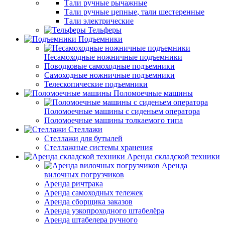
Тали ручные рычажные
Тали ручные цепные, тали шестеренные
Тали электрические
Тельферы
Подъемники
Несамоходные ножничные подъемники
Поводковые самоходные подъемники
Самоходные ножничные подъемники
Телескопические подъемники
Поломоечные машины
Поломоечные машины с сиденьем оператора
Поломоечные машины толкаемого типа
Стеллажи
Стеллажи для бутылей
Стеллажные системы хранения
Аренда складской техники
Аренда
вилочных погрузчиков
Аренда ричтрака
Аренда самоходных тележек
Аренда сборщика заказов
Аренда узкопроходного штабелёра
Аренда штабелера ручного