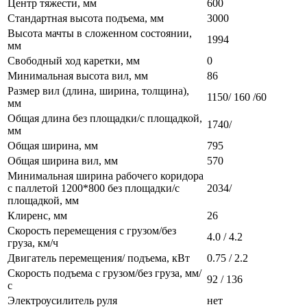
Центр тяжести, мм
600
Стандартная высота подъема, мм
3000
Высота мачты в сложенном состоянии,
1994
мм
Свободный ход каретки, мм
0
Минимальная высота вил, мм
86
Размер вил (длина, ширина, толщина),
1150/ 160 /60
мм
Общая длина без площадки/с площадкой,
1740/
мм
Общая ширина, мм
795
Общая ширина вил, мм
570
Минимальная ширина рабочего коридора
с паллетой 1200*800 без площадки/с
2034/
площадкой, мм
Клиренс, мм
26
Скорость перемещения с грузом/без
4.0 / 4.2
груза, км/ч
Двигатель перемещения/ подъема, кВт
0.75 / 2.2
Скорость подъема с грузом/без груза, мм/
92 / 136
с
Электроусилитель руля
нет