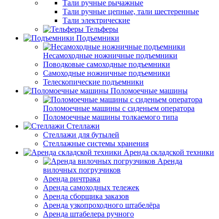
Тали ручные рычажные
Тали ручные цепные, тали шестеренные
Тали электрические
Тельферы
Подъемники
Несамоходные ножничные подъемники
Поводковые самоходные подъемники
Самоходные ножничные подъемники
Телескопические подъемники
Поломоечные машины
Поломоечные машины с сиденьем оператора
Поломоечные машины толкаемого типа
Стеллажи
Стеллажи для бутылей
Стеллажные системы хранения
Аренда складской техники
Аренда
вилочных погрузчиков
Аренда ричтрака
Аренда самоходных тележек
Аренда сборщика заказов
Аренда узкопроходного штабелёра
Аренда штабелера ручного