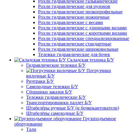
Рохли гидравлические гальванические
Рохли гидравлические для рулонов
Рохли гидравлические низкопрофильные
Рохли гидравлические ножничные
Рохли гидравлические с весами
Рохли гидравлические с длинными вилами
Рохли гидравлические с короткими вилами
Рохли гидравлические специализированные
Рохли гидравлические стандартные
Рохли гидравлические широковильные
Тележки гидравлические для бочек
Складская техника Б/У
Гидравлические тележки Б/У
Погрузчики
вилочные Б/У
Ричтраки Б/У
Самоходные тележки Б/У
Сборщики заказов Б/У
Тележки гидравлические Б/У
Транспортировщики паллет Б/У
Штабелёры ручные Б/У (и бочкокантователи)
Штабелёры самоходные Б/У
Грузоподъемное
оборудование
Тали