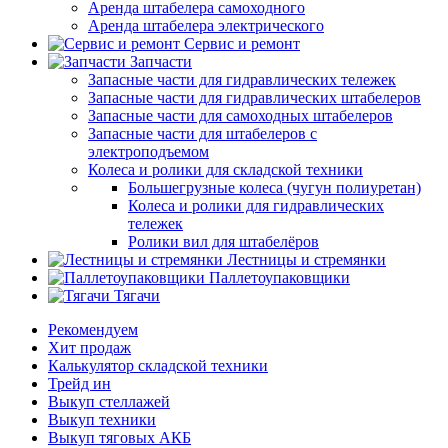
Аренда штабелера самоходного
Аренда штабелера электрического
Сервис и ремонт
Запчасти
Запасные части для гидравлических тележек
Запасные части для гидравлических штабелеров
Запасные части для самоходных штабелеров
Запасные части для штабелеров с
электроподъемом
Колеса и ролики для складской техники
Большегрузные колеса (чугун полиуретан)
Колеса и ролики для гидравлических
тележек
Ролики вил для штабелёров
Лестницы и стремянки
Паллетоупаковщики
Тягачи
Рекомендуем
Хит продаж
Калькулятор складской техники
Трейд ин
Выкуп стеллажей
Выкуп техники
Выкуп тяговых АКБ