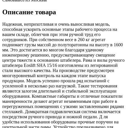
Описание товара
Надежная, неприхотливая и очень выносливая модель,
способная ускорить основные этапы рабочего процесса на
вашем складе, облегчив при этом ручной труд его
сотрудников. При собственном весе в 260 кг агрегат
поднимает грузы массой до полуторатонны на высоту в 1600
мм. Это достигается во многом благодаря удачному
инженерному решению, предусматривающему смещение
центра тяжести к основанию штабелера. Рама и вилы ручного
штабелера Eoslift SHA 15/16 изготовлены из легированной
стали высокого качества. На производстве предусмотрен
многоуровневый контроль на каждом этапе выпуска
продукции. Модель успешно прошла ряд испытаний с
усиленной в несколько раз нагрузкой. Такие тестирования
являются залогом длительной и стабильной эксплуатации
оборудования. Компактные габариты и отличные показатели
маневренности делают агрегат незаменимым при работе в
перегруженных помещениях с узкими заставленными рядами
стеллажей. Домкратная гидравлическая система включается
посредством ручного привода и ножной педали. Д ля
удобства использования оборудованы прочные поручни на
центральной части рамы. Устройство предназначено для