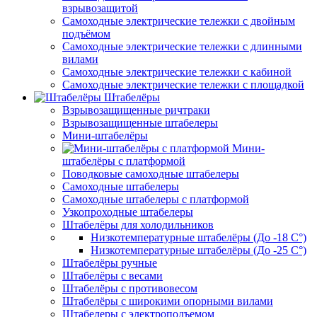
взрывозащитой
Самоходные электрические тележки с двойным
подъёмом
Самоходные электрические тележки с длинными
вилами
Самоходные электрические тележки с кабиной
Самоходные электрические тележки с площадкой
Штабелёры
Взрывозащищенные ричтраки
Взрывозащищенные штабелеры
Мини-штабелёры
Мини-
штабелёры с платформой
Поводковые самоходные штабелеры
Самоходные штабелеры
Самоходные штабелеры с платформой
Узкопроходные штабелеры
Штабелёры для холодильников
Низкотемпературные штабелёры (До -18 C°)
Низкотемпературные штабелёры (До -25 C°)
Штабелёры ручные
Штабелёры с весами
Штабелёры с противовесом
Штабелёры с широкими опорными вилами
Штабелеры с электроподъемом