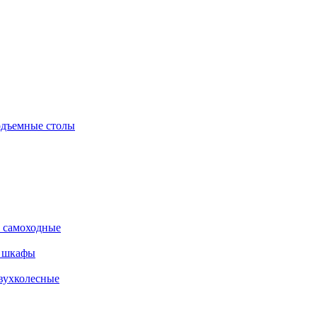
дъемные столы
 самоходные
е шкафы
вухколесные