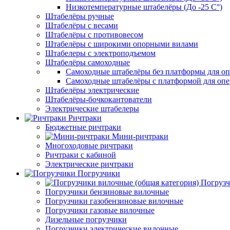
Низкотемпературные штабелёры (До -25 C°)
Штабелёры ручные
Штабелёры с весами
Штабелёры с противовесом
Штабелёры с широкими опорными вилами
Штабелеры с электроподъемом
Штабелёры самоходные
Самоходные штабелёры без платформы для оп
Самоходные штабелёры с платформой для опе
Штабелёры электрические
Штабелёры-бочкокантователи
Электрические штабелеры
Ричтраки
Бюджетные ричтраки
Мини-ричтраки
Многоходовые ричтраки
Ричтраки с кабиной
Электрические ричтраки
Погрузчики
Погрузч
Погрузчики бензиновые вилочные
Погрузчики газобензиновые вилочные
Погрузчики газовые вилочные
Дизельные погрузчики
Погрузчики электрические вилочные