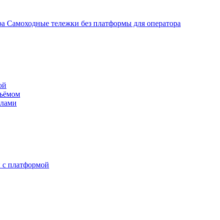
Самоходные тележки без платформы для оператора
ой
дъёмом
илами
 с платформой