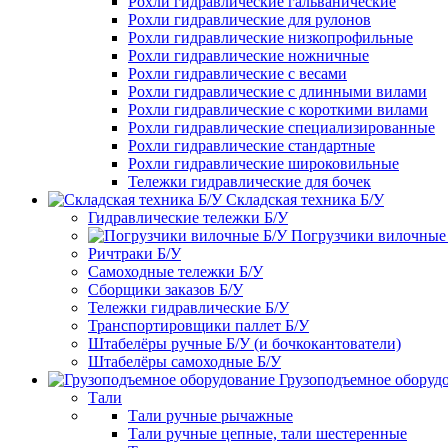
Рохли гидравлические гальванические
Рохли гидравлические для рулонов
Рохли гидравлические низкопрофильные
Рохли гидравлические ножничные
Рохли гидравлические с весами
Рохли гидравлические с длинными вилами
Рохли гидравлические с короткими вилами
Рохли гидравлические специализированные
Рохли гидравлические стандартные
Рохли гидравлические широковильные
Тележки гидравлические для бочек
Складская техника Б/У
Гидравлические тележки Б/У
Погрузчики вилочные
Ричтраки Б/У
Самоходные тележки Б/У
Сборщики заказов Б/У
Тележки гидравлические Б/У
Транспортировщики паллет Б/У
Штабелёры ручные Б/У (и бочкокантователи)
Штабелёры самоходные Б/У
Грузоподъемное оборуд
Тали
Тали ручные рычажные
Тали ручные цепные, тали шестеренные